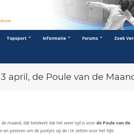
rmbond
Topsport
Informatie
Forums
Zoek Ver
cent posts
ganisatie
dstrijdsport
anje
or coaches en leraren
Evenement
Bondsbureau
Wedstrijdkalender
Atletencommissie
Voor scheidsrechters
oks
stuur
nglijsten
BT
euws
Contact
KNAS Keurmerk
Nieuws
lls
mmissies
schrijven
T
tionale opleidingen
Medewerkers
NK's
Scheidsrechterslijst
rums
eleden
glementen
T
ternationale opleidingen
Samenwerking
JPT
Scheidsrechter Documentatie
andelijks archief
den van Verdiensten
teriaal
lentontwikkeling
leidingen
Formulieren
JEC
Opleidingen
13 april, de Poule van de Maan
catures
hermpaspoort
raar
Veteranenwedstrijden
Tuchtzaken
lstoelschermen
Archief
de maand, dat betekent dat het weer tijd is voor
de Poule van de
 en junioren om de puntjes op de i te zetten voor het NJK.