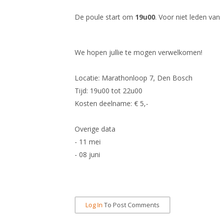
De poule start om
19u00
. Voor niet leden v
We hopen jullie te mogen verwelkomen!
Locatie: Marathonloop 7, Den Bosch
Tijd: 19u00 tot 22u00
Kosten deelname: € 5,-
Overige data
- 11 mei
- 08 juni
Log In
To Post Comments