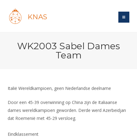
KNAS
Site
WK2003 Sabel Dames
Bond
Login
Team
Schermen
Bond
Recent posts
Beleid
Topsport
Books
Breedtesport
Lidmaatschap
Polls
Introductie
Informatie
Italië Wereldkampioen, geen Nederlandse deelname
Wat is topsport
Tarieven
Forums
Recreatiesport
Nieuws
Forums
Door een 45-39 overwinning op China zijn de Italiaanse
Voor de jeugd
Reglementen
Maandelijks archief
Veteranen
dames wereldkampioen geworden. Derde werd Azerbeidjan
NK's
Spreekbeurtpakket
Ledencijfers
Zoek Vereniging
Forums
dat Roemenië met 45-29 versloeg.
Lichtzwaardschermen
Evenement
Ouders en vereniging
Sponsors en Partners
Oranje
Schermforum
Contact
Eindklassement
Wedstrijdsport
Jeugdkampen