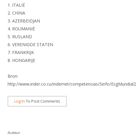
DBT
Nieuws
Website
1. ITALIË
Organisatie
NK organiseren
Ranglijsten
Brassardsysteem
FBT
2. CHINA
Gebruiksvoorwaarden
Bestuur
Inschrijven
3. AZERBEIDJAN
SBT
Handleiding
Voor coaches en leraren
Commissies
4. ROUMANIË
Reglementen
Talentontwikkeling
Historie
5. RUSLAND
Nieuws
Ereleden
Materiaal
6. VERENIGDE STATEN
Nationale opleidingen
Leden van Verdiensten
Atletencommissie
7. FRANKRIJK
Schermpaspoort
Internationale opleidingen
8. HONGARIJE
Vacatures
Rolstoelschermen
Internationale Titeltoernooien
Opleidingen
Bron:
Bondsbureau
Internationale aanmeldingen
Wedstrijdkalender
Leraar
http://www.inder.co.cu/indernet/competencias/Sinfo/EsgMundia
Contact
KNAS Keurmerk
Voor scheidsrechters
Medewerkers
Log In
To Post Comments
NK's
Nieuws
Samenwerking
JPT
Scheidsrechterslijst
Formulieren
JEC
Scheidsrechter Documentatie
Auteur:
Veteranenwedstrijden