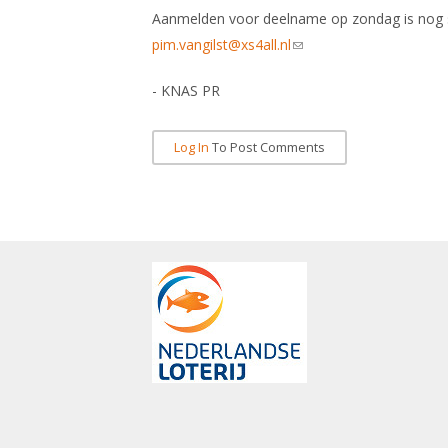
Aanmelden voor deelname op zondag is nog st
pim.vangilst@xs4all.nl
(link sends e-mail)
- KNAS PR
Log In
To Post Comments