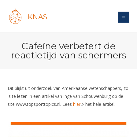
KNAS
Site
Cafeïne verbetert de
Bond
Login
reactietijd van schermers
Schermen
Bond
Recent posts
Beleid
Topsport
Books
Breedtesport
Lidmaatschap
Polls
Introductie
Informatie
Dit blijkt uit onderzoek van Amerikaanse wetenschappers, zo
Wat is topsport
Tarieven
Forums
is te lezen in een artikel van Inge van Schouwenburg op de
Recreatiesport
Nieuws
Forums
Voor de jeugd
Reglementen
site www.topsporttopics.nl. Lees
hier
(link is external)
het hele artikel.
Maandelijks archief
Veteranen
NK's
Spreekbeurtpakket
Ledencijfers
Zoek Vereniging
Forums
Lichtzwaardschermen
Evenement
Ouders en vereniging
Sponsors en Partners
Oranje
Schermforum
Contact
Wedstrijdsport
Jeugdkampen