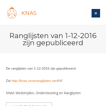
KNAS
Site
Ranglijsten van 1-12-2016
Bond
Login
zijn gepubliceerd
Schermen
Bond
Recent posts
Beleid
Topsport
Books
Breedtesport
Lidmaatschap
Polls
Introductie
Informatie
Wat is topsport
De ranglijsten van 1-12-2016 zijn gepubliceerd
Tarieven
Forums
Recreatiesport
Nieuws
Forums
Voor de jeugd
Reglementen
Zie
http://knas.onzeranglijsten.net
(link is external)
(link is external)
Maandelijks archief
Veteranen
NK's
Spreekbeurtpakket
Ledencijfers
Zoek Vereniging
Forums
Lichtzwaardschermen
KNAS Wedstrijden, Ondersteuning en Ranglijsten
Evenement
Ouders en vereniging
Sponsors en Partners
Oranje
Schermforum
Contact
Wedstrijdsport
Jeugdkampen