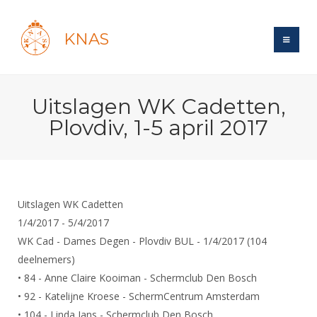
KNAS
Site
Uitslagen WK Cadetten,
Bond
Login
Plovdiv, 1-5 april 2017
Schermen
Bond
Recent posts
Beleid
Topsport
Books
Breedtesport
Lidmaatschap
Polls
Introductie
Informatie
Uitslagen WK Cadetten
Wat is topsport
Tarieven
Forums
1/4/2017 - 5/4/2017
Recreatiesport
Nieuws
Forums
Voor de jeugd
Reglementen
WK Cad - Dames Degen - Plovdiv BUL - 1/4/2017 (104
Maandelijks archief
Veteranen
NK's
deelnemers)
Spreekbeurtpakket
Ledencijfers
Zoek Vereniging
Forums
Lichtzwaardschermen
• 84 - Anne Claire Kooiman - Schermclub Den Bosch
Evenement
Ouders en vereniging
Sponsors en Partners
Oranje
• 92 - Katelijne Kroese - SchermCentrum Amsterdam
Schermforum
Contact
Wedstrijdsport
• 104 - Linda Jans - Schermclub Den Bosch
Jeugdkampen