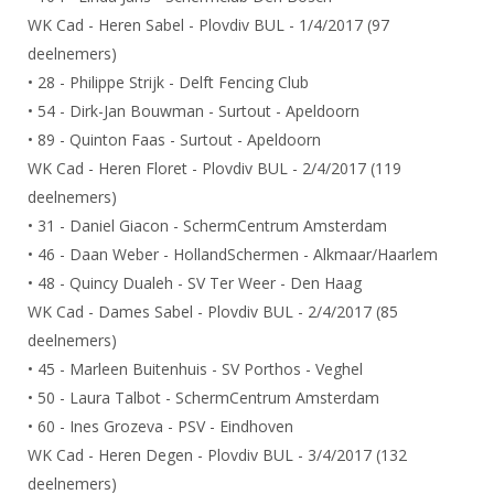
DBT
Nieuws
Website
Organisatie
WK Cad - Heren Sabel - Plovdiv BUL - 1/4/2017 (97
NK organiseren
Ranglijsten
Brassardsysteem
FBT
Gebruiksvoorwaarden
deelnemers)
Bestuur
Inschrijven
• 28 - Philippe Strijk - Delft Fencing Club
SBT
Handleiding
Voor coaches en leraren
Commissies
• 54 - Dirk-Jan Bouwman - Surtout - Apeldoorn
Reglementen
Talentontwikkeling
Historie
Nieuws
• 89 - Quinton Faas - Surtout - Apeldoorn
Ereleden
Materiaal
WK Cad - Heren Floret - Plovdiv BUL - 2/4/2017 (119
Nationale opleidingen
Leden van Verdiensten
Atletencommissie
Schermpaspoort
deelnemers)
Internationale opleidingen
Vacatures
• 31 - Daniel Giacon - SchermCentrum Amsterdam
Rolstoelschermen
Internationale Titeltoernooien
• 46 - Daan Weber - HollandSchermen - Alkmaar/Haarlem
Opleidingen
Bondsbureau
• 48 - Quincy Dualeh - SV Ter Weer - Den Haag
Internationale aanmeldingen
Wedstrijdkalender
Leraar
WK Cad - Dames Sabel - Plovdiv BUL - 2/4/2017 (85
Contact
KNAS Keurmerk
deelnemers)
Voor scheidsrechters
Medewerkers
• 45 - Marleen Buitenhuis - SV Porthos - Veghel
NK's
Nieuws
• 50 - Laura Talbot - SchermCentrum Amsterdam
Samenwerking
JPT
• 60 - Ines Grozeva - PSV - Eindhoven
Scheidsrechterslijst
Formulieren
JEC
WK Cad - Heren Degen - Plovdiv BUL - 3/4/2017 (132
Scheidsrechter Documentatie
deelnemers)
Veteranenwedstrijden