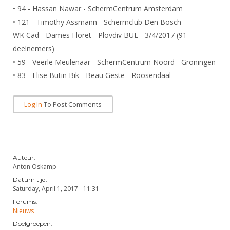
Alle Verenigingen
• 94 - Hassan Nawar - SchermCentrum Amsterdam
Opleidingen
Nieuws
• 121 - Timothy Assmann - Schermclub Den Bosch
Wedstrijdorganisatie
Tuchtzaken
WK Cad - Dames Floret - Plovdiv BUL - 3/4/2017 (91
Verenigingsondersteuning
Nieuws
Archief
deelnemers)
Witte Vlekkenplan
• 59 - Veerle Meulenaar - SchermCentrum Noord - Groningen
Aanvragen van scheidsrechters
Infotheek
• 83 - Elise Butin Bik - Beau Geste - Roosendaal
Oprichting Vereniging
Scheidsrechterslijst
Bibliotheek
Overschrijven leden
Import inschrijvingen uit Nahouw
Log In
To Post Comments
ALV
Verwerk wedstrijduitslagen
Touché
NK organiseren
Promotie en logo
Auteur:
Anton Oskamp
Datum tijd:
Saturday, April 1, 2017 - 11:31
Geschiedenis van het schermen
Forums:
Nieuws
Doelgroepen: