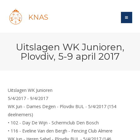
KNAS
Site
Uitslagen WK Junioren,
Bond
Login
Plovdiv, 5-9 april 2017
Schermen
Bond
Recent posts
Beleid
Topsport
Books
Breedtesport
Lidmaatschap
Polls
Introductie
Informatie
Uitslagen WK Junioren
Wat is topsport
Tarieven
Forums
5/4/2017 - 9/4/2017
Recreatiesport
Nieuws
Forums
Voor de jeugd
Reglementen
WK Jun - Dames Degen - Plovdiv BUL - 5/4/2017 (154
Maandelijks archief
Veteranen
NK's
deelnemers)
Spreekbeurtpakket
Ledencijfers
Zoek Vereniging
Forums
Lichtzwaardschermen
• 102 - Day De Wijn - Schermclub Den Bosch
Evenement
Ouders en vereniging
Sponsors en Partners
Oranje
• 116 - Eveline Van den Bergh - Fencing Club Almere
Schermforum
Contact
Wedstrijdsport
WK Jun - Heren Sabel - Plovdiv BUL - 5/4/2017 (146
Jeugdkampen