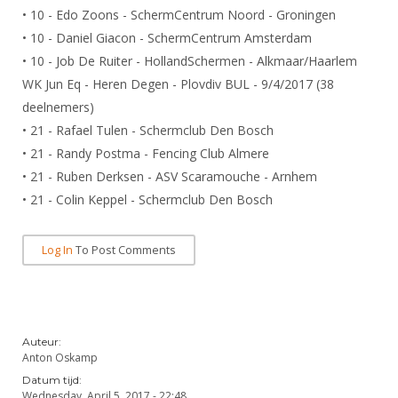
Alle Verenigingen
• 10 - Edo Zoons - SchermCentrum Noord - Groningen
Opleidingen
Nieuws
• 10 - Daniel Giacon - SchermCentrum Amsterdam
Wedstrijdorganisatie
Tuchtzaken
• 10 - Job De Ruiter - HollandSchermen - Alkmaar/Haarlem
Verenigingsondersteuning
Nieuws
Archief
WK Jun Eq - Heren Degen - Plovdiv BUL - 9/4/2017 (38
Witte Vlekkenplan
deelnemers)
Aanvragen van scheidsrechters
Infotheek
• 21 - Rafael Tulen - Schermclub Den Bosch
Oprichting Vereniging
Scheidsrechterslijst
• 21 - Randy Postma - Fencing Club Almere
Bibliotheek
Overschrijven leden
Import inschrijvingen uit Nahouw
• 21 - Ruben Derksen - ASV Scaramouche - Arnhem
ALV
• 21 - Colin Keppel - Schermclub Den Bosch
Verwerk wedstrijduitslagen
Touché
NK organiseren
Log In
To Post Comments
Promotie en logo
Geschiedenis van het schermen
Auteur:
Anton Oskamp
Datum tijd:
Wednesday, April 5, 2017 - 22:48