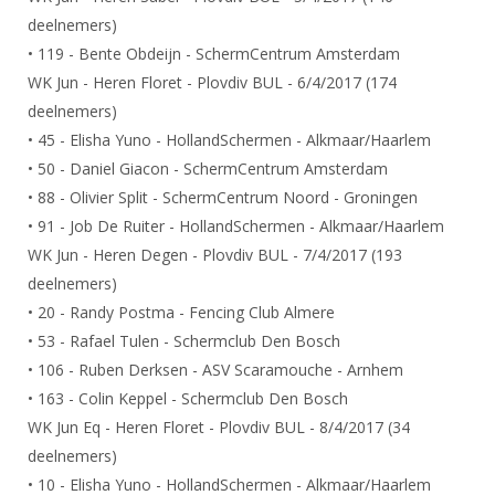
DBT
Nieuws
Website
Organisatie
deelnemers)
NK organiseren
Ranglijsten
Brassardsysteem
FBT
Gebruiksvoorwaarden
• 119 - Bente Obdeijn - SchermCentrum Amsterdam
Bestuur
Inschrijven
WK Jun - Heren Floret - Plovdiv BUL - 6/4/2017 (174
SBT
Handleiding
Voor coaches en leraren
Commissies
deelnemers)
Reglementen
Talentontwikkeling
Historie
Nieuws
• 45 - Elisha Yuno - HollandSchermen - Alkmaar/Haarlem
Ereleden
Materiaal
• 50 - Daniel Giacon - SchermCentrum Amsterdam
Nationale opleidingen
Leden van Verdiensten
Atletencommissie
Schermpaspoort
• 88 - Olivier Split - SchermCentrum Noord - Groningen
Internationale opleidingen
Vacatures
• 91 - Job De Ruiter - HollandSchermen - Alkmaar/Haarlem
Rolstoelschermen
Internationale Titeltoernooien
WK Jun - Heren Degen - Plovdiv BUL - 7/4/2017 (193
Opleidingen
Bondsbureau
deelnemers)
Internationale aanmeldingen
Wedstrijdkalender
Leraar
• 20 - Randy Postma - Fencing Club Almere
Contact
KNAS Keurmerk
• 53 - Rafael Tulen - Schermclub Den Bosch
Voor scheidsrechters
Medewerkers
• 106 - Ruben Derksen - ASV Scaramouche - Arnhem
NK's
Nieuws
• 163 - Colin Keppel - Schermclub Den Bosch
Samenwerking
JPT
WK Jun Eq - Heren Floret - Plovdiv BUL - 8/4/2017 (34
Scheidsrechterslijst
Formulieren
JEC
deelnemers)
Scheidsrechter Documentatie
• 10 - Elisha Yuno - HollandSchermen - Alkmaar/Haarlem
Veteranenwedstrijden