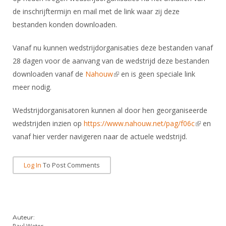
DBT
Nieuws
Website
Organisatie
de inschrijftermijn en mail met de link waar zij deze
NK organiseren
Ranglijsten
Brassardsysteem
FBT
Gebruiksvoorwaarden
bestanden konden downloaden.
Bestuur
Inschrijven
SBT
Handleiding
Voor coaches en leraren
Commissies
Vanaf nu kunnen wedstrijdorganisaties deze bestanden vanaf
Reglementen
Talentontwikkeling
Historie
28 dagen voor de aanvang van de wedstrijd deze bestanden
Nieuws
Ereleden
Materiaal
downloaden vanaf de
Nahouw
(link is external)
en is geen speciale link
Nationale opleidingen
Leden van Verdiensten
Atletencommissie
meer nodig.
Schermpaspoort
Internationale opleidingen
Vacatures
Rolstoelschermen
Wedstrijdorganisatoren kunnen al door hen georganiseerde
Internationale Titeltoernooien
Opleidingen
wedstrijden inzien op
https://www.nahouw.net/pag/f06c
(link is
en
Bondsbureau
Internationale aanmeldingen
Wedstrijdkalender
Leraar
vanaf hier verder navigeren naar de actuele wedstrijd.
external)
Contact
KNAS Keurmerk
Voor scheidsrechters
Medewerkers
Log In
To Post Comments
NK's
Nieuws
Samenwerking
JPT
Scheidsrechterslijst
Formulieren
JEC
Scheidsrechter Documentatie
Auteur:
Veteranenwedstrijden