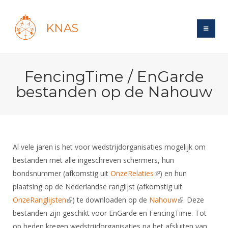
KNAS
Site
FencingTime / EnGarde
Bond
Login
bestanden op de Nahouw
Schermen
Bond
Recent posts
Beleid
Topsport
Books
Breedtesport
Lidmaatschap
Polls
Introductie
Informatie
Al vele jaren is het voor wedstrijdorganisaties mogelijk om
Wat is topsport
Tarieven
Forums
bestanden met alle ingeschreven schermers, hun
Recreatiesport
Nieuws
Forums
Voor de jeugd
Reglementen
bondsnummer (afkomstig uit
OnzeRelaties
(link is external)
) en hun
Maandelijks archief
Veteranen
NK's
plaatsing op de Nederlandse ranglijst (afkomstig uit
Spreekbeurtpakket
Ledencijfers
Zoek Vereniging
Forums
Lichtzwaardschermen
OnzeRanglijsten
(link is external)
) te downloaden op de
Nahouw
(link is external)
. Deze
Evenement
Ouders en vereniging
Sponsors en Partners
Oranje
bestanden zijn geschikt voor EnGarde en FencingTime. Tot
Schermforum
Contact
Wedstrijdsport
op heden kregen wedstrijdorganisaties na het afsluiten van
Jeugdkampen