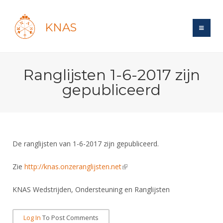
KNAS
Site
Ranglijsten 1-6-2017 zijn
Bond
Login
gepubliceerd
Schermen
Bond
Recent posts
Beleid
Topsport
Books
Breedtesport
Lidmaatschap
Polls
Introductie
Informatie
De ranglijsten van 1-6-2017 zijn gepubliceerd.
Wat is topsport
Tarieven
Forums
Recreatiesport
Nieuws
Forums
Zie
http://knas.onzeranglijsten.net
(link is external)
Voor de jeugd
Reglementen
Maandelijks archief
Veteranen
NK's
Spreekbeurtpakket
Ledencijfers
Zoek Vereniging
KNAS Wedstrijden, Ondersteuning en Ranglijsten
Forums
Lichtzwaardschermen
Evenement
Ouders en vereniging
Sponsors en Partners
Oranje
Schermforum
Contact
Log In
To Post Comments
Wedstrijdsport
Jeugdkampen