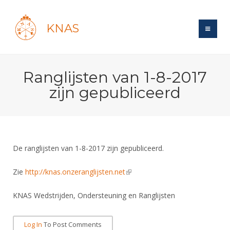
KNAS
Site
Ranglijsten van 1-8-2017
Bond
Login
zijn gepubliceerd
Schermen
Bond
Recent posts
Beleid
Topsport
Books
Breedtesport
Lidmaatschap
Polls
Introductie
Informatie
De ranglijsten van 1-8-2017 zijn gepubliceerd.
Wat is topsport
Tarieven
Forums
Recreatiesport
Nieuws
Forums
Zie
http://knas.onzeranglijsten.net
(link is external)
Voor de jeugd
Reglementen
Maandelijks archief
Veteranen
NK's
Spreekbeurtpakket
Ledencijfers
Zoek Vereniging
KNAS Wedstrijden, Ondersteuning en Ranglijsten
Forums
Lichtzwaardschermen
Evenement
Ouders en vereniging
Sponsors en Partners
Oranje
Schermforum
Contact
Log In
To Post Comments
Wedstrijdsport
Jeugdkampen