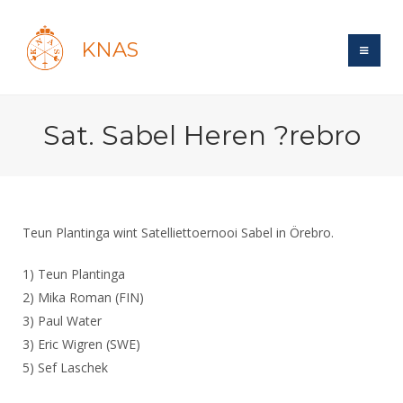
KNAS
Site
Sat. Sabel Heren ?rebro
Bond
Login
Schermen
Bond
Recent posts
Beleid
Topsport
Books
Breedtesport
Teun Plantinga wint Satelliettoernooi Sabel in Örebro.
Lidmaatschap
Polls
Introductie
Informatie
Wat is topsport
Tarieven
1) Teun Plantinga
Forums
Recreatiesport
Nieuws
2) Mika Roman (FIN)
Forums
Voor de jeugd
Reglementen
Maandelijks archief
Veteranen
3) Paul Water
NK's
Spreekbeurtpakket
Ledencijfers
Zoek Vereniging
3) Eric Wigren (SWE)
Forums
Lichtzwaardschermen
Evenement
5) Sef Laschek
Ouders en vereniging
Sponsors en Partners
Oranje
Schermforum
Contact
Wedstrijdsport
Jeugdkampen