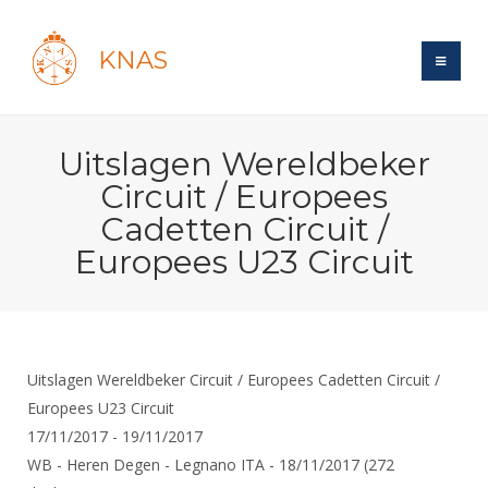
KNAS
Site
Uitslagen Wereldbeker
Bond
Login
Circuit / Europees
Schermen
Bond
Cadetten Circuit /
Recent posts
Beleid
Europees U23 Circuit
Topsport
Books
Breedtesport
Lidmaatschap
Polls
Introductie
Informatie
Wat is topsport
Tarieven
Forums
Recreatiesport
Nieuws
Forums
Voor de jeugd
Reglementen
Maandelijks archief
Uitslagen Wereldbeker Circuit / Europees Cadetten Circuit /
Veteranen
NK's
Spreekbeurtpakket
Europees U23 Circuit
Ledencijfers
Zoek Vereniging
Forums
Lichtzwaardschermen
17/11/2017 - 19/11/2017
Evenement
Ouders en vereniging
Sponsors en Partners
Oranje
Schermforum
Contact
WB - Heren Degen - Legnano ITA - 18/11/2017 (272
Wedstrijdsport
Jeugdkampen