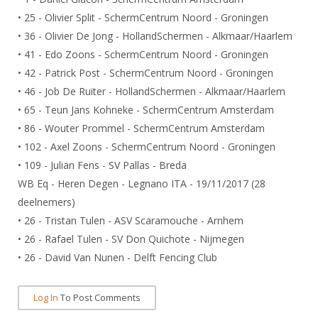
Alle Verenigingen
Opleidingen
• 25 - Olivier Split - SchermCentrum Noord - Groningen
Nieuws
• 36 - Olivier De Jong - HollandSchermen - Alkmaar/Haarlem
Wedstrijdorganisatie
Tuchtzaken
• 41 - Edo Zoons - SchermCentrum Noord - Groningen
Verenigingsondersteuning
Nieuws
Archief
• 42 - Patrick Post - SchermCentrum Noord - Groningen
Witte Vlekkenplan
Aanvragen van scheidsrechters
• 46 - Job De Ruiter - HollandSchermen - Alkmaar/Haarlem
Infotheek
Oprichting Vereniging
• 65 - Teun Jans Kohneke - SchermCentrum Amsterdam
Scheidsrechterslijst
• 86 - Wouter Prommel - SchermCentrum Amsterdam
Bibliotheek
Overschrijven leden
Import inschrijvingen uit Nahouw
• 102 - Axel Zoons - SchermCentrum Noord - Groningen
ALV
Verwerk wedstrijduitslagen
• 109 - Julian Fens - SV Pallas - Breda
Touché
WB Eq - Heren Degen - Legnano ITA - 19/11/2017 (28
NK organiseren
deelnemers)
Promotie en logo
• 26 - Tristan Tulen - ASV Scaramouche - Arnhem
• 26 - Rafael Tulen - SV Don Quichote - Nijmegen
• 26 - David Van Nunen - Delft Fencing Club
Geschiedenis van het schermen
Log In
To Post Comments