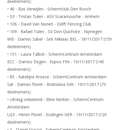
deelnemers)
DBT
Nieuws
Website
Organisatie
NK organiseren
Ranglijsten
• 40 - Bas Verwijlen - Schermclub Den Bosch
Brassardsysteem
FBT
Gebruiksvoorwaarden
Bestuur
• 53 - Tristan Tulen - ASV Scaramouche - Arnhem
Inschrijven
SBT
Handleiding
• 106 - David Van Nunen - Delft Fencing Club
Voor coaches en leraren
Commissies
Reglementen
• 109 - Rafael Tulen - SV Don Quichote - Nijmegen
Talentontwikkeling
Historie
Nieuws
Ereleden
WB - Dames Sabel - Sint-Niklaas BEL - 18/11/2017 (159
Materiaal
Nationale opleidingen
deelnemers)
Leden van Verdiensten
Atletencommissie
Schermpaspoort
• 151 - Laura Talbot - SchermCentrum Amsterdam
Internationale opleidingen
Vacatures
Rolstoelschermen
ECC - Dames Degen - Espoo FIN - 19/11/2017 (140
Internationale Titeltoernooien
Opleidingen
deelnemers)
Bondsbureau
Internationale aanmeldingen
• 85 - Katelijne Kroese - SchermCentrum Amsterdam
Wedstrijdkalender
Leraar
Contact
Sat - Dames Floret - Bratislava SVK - 19/11/2017 (73
KNAS Keurmerk
deelnemers)
Voor scheidsrechters
Medewerkers
NK's
• Uitslag onbekend - Eline Rentier - SchermCentrum
Nieuws
Samenwerking
Amsterdam
JPT
U23 - Heren Floret - Esslingen GER - 19/11/2017 (120
Scheidsrechterslijst
Formulieren
JEC
deelnemers)
Scheidsrechter Documentatie
Veteranenwedstrijden
• 1 - Daniel Giacon - SchermCentrum Amsterdam