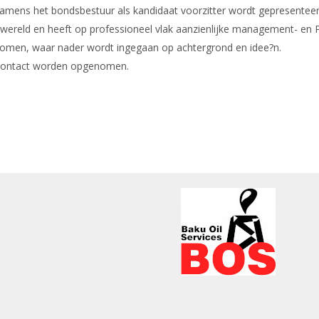
mens het bondsbestuur als kandidaat voorzitter wordt gepresenteer
ereld en heeft op professioneel vlak aanzienlijke management- en PR
nomen, waar nader wordt ingegaan op achtergrond en idee?n.
nk sends e-mail)
ontact worden opgenomen.