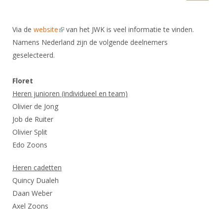
DBT
Nieuws
Website
Organisatie
NK organiseren
Ranglijsten
Brassardsysteem
FBT
Gebruiksvoorwaarden
Bestuur
Via de
website
(link is external)
van het JWK is veel informatie te vinden.
Inschrijven
SBT
Handleiding
Namens Nederland zijn de volgende deelnemers
Voor coaches en leraren
Commissies
Reglementen
geselecteerd.
Talentontwikkeling
Historie
Nieuws
Ereleden
Materiaal
Nationale opleidingen
Leden van Verdiensten
Floret
Atletencommissie
Schermpaspoort
Heren junioren (individueel en team)
Internationale opleidingen
Vacatures
Rolstoelschermen
Olivier de Jong
Internationale Titeltoernooien
Opleidingen
Job de Ruiter
Bondsbureau
Internationale aanmeldingen
Wedstrijdkalender
Olivier Split
Leraar
Contact
Edo Zoons
KNAS Keurmerk
Voor scheidsrechters
Medewerkers
NK's
Heren cadetten
Nieuws
Samenwerking
Quincy Dualeh
JPT
Daan Weber
Scheidsrechterslijst
Formulieren
JEC
Axel Zoons
Scheidsrechter Documentatie
Veteranenwedstrijden