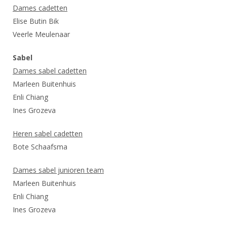
Alle Verenigingen
Dames cadetten
Opleidingen
Nieuws
Elise Butin Bik
Wedstrijdorganisatie
Tuchtzaken
Veerle Meulenaar
Verenigingsondersteuning
Nieuws
Archief
Witte Vlekkenplan
Sabel
Aanvragen van scheidsrechters
Dames sabel cadetten
Infotheek
Oprichting Vereniging
Scheidsrechterslijst
Marleen Buitenhuis
Bibliotheek
Overschrijven leden
Enli Chiang
Import inschrijvingen uit Nahouw
Ines Grozeva
ALV
Verwerk wedstrijduitslagen
Touché
Heren sabel cadetten
NK organiseren
Bote Schaafsma
Promotie en logo
Dames sabel junioren team
Marleen Buitenhuis
Geschiedenis van het schermen
Enli Chiang
Ines Grozeva