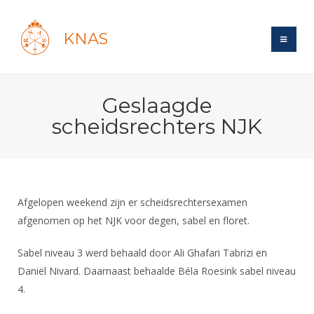
KNAS
Site
Geslaagde
Bond
Login
scheidsrechters NJK
Schermen
Bond
Recent posts
Beleid
Topsport
Books
Breedtesport
Lidmaatschap
Polls
Introductie
Informatie
Afgelopen weekend zijn er scheidsrechtersexamen
Wat is topsport
Tarieven
Forums
afgenomen op het NJK voor degen, sabel en floret.
Recreatiesport
Nieuws
Forums
Voor de jeugd
Reglementen
Maandelijks archief
Veteranen
Sabel niveau 3 werd behaald door Ali Ghafari Tabrizi en
NK's
Spreekbeurtpakket
Ledencijfers
Zoek Vereniging
Forums
Daniël Nivard. Daarnaast behaalde Béla Roesink sabel niveau
Lichtzwaardschermen
Evenement
Ouders en vereniging
Sponsors en Partners
4.
Oranje
Schermforum
Contact
Wedstrijdsport
Jeugdkampen