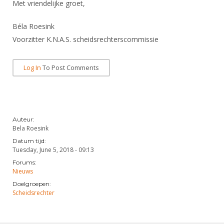
Alle Verenigingen
Met vriendelijke groet,
Opleidingen
Nieuws
Wedstrijdorganisatie
Béla Roesink
Tuchtzaken
Verenigingsondersteuning
Voorzitter K.N.A.S. scheidsrechterscommissie
Nieuws
Archief
Witte Vlekkenplan
Aanvragen van scheidsrechters
Log In
To Post Comments
Infotheek
Oprichting Vereniging
Scheidsrechterslijst
Bibliotheek
Overschrijven leden
Import inschrijvingen uit Nahouw
ALV
Verwerk wedstrijduitslagen
Auteur:
Touché
Bela Roesink
NK organiseren
Datum tijd:
Tuesday, June 5, 2018 - 09:13
Promotie en logo
Forums:
Nieuws
Doelgroepen:
Geschiedenis van het schermen
Scheidsrechter