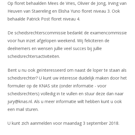
DBT
Nieuws
Website
Op floret behaalden Mees de Vries, Olivier de Jong, Irving van
Organisatie
NK organiseren
Ranglijsten
Brassardsysteem
Heuven van Staereling en Elisha Yuno floret niveau 3. Ook
FBT
Gebruiksvoorwaarden
Bestuur
behaalde Patrick Post floret niveau 4.
Inschrijven
SBT
Handleiding
Voor coaches en leraren
Commissies
Reglementen
De scheidsrechterscommissie bedankt de examencommissie
Talentontwikkeling
Historie
Nieuws
Ereleden
voor hun inzet afgelopen weekend. Wij feliciteren de
Materiaal
Nationale opleidingen
deelnemers en wensen jullie veel succes bij jullie
Leden van Verdiensten
Atletencommissie
Schermpaspoort
scheidsrechtersactiviteiten.
Internationale opleidingen
Vacatures
Rolstoelschermen
Internationale Titeltoernooien
Opleidingen
Bent u nu ook geïnteresseerd om naast de loper te staan als
Bondsbureau
scheidsrechter? U kunt uw interesse duidelijk maken door het
Internationale aanmeldingen
Wedstrijdkalender
Leraar
formulier op de KNAS site (onder informatie - voor
Contact
KNAS Keurmerk
scheidsrechters) volledig in te vullen en stuur deze dan naar
Voor scheidsrechters
Medewerkers
jury@knas.nl. Als u meer informatie wilt hebben kunt u ook
NK's
Nieuws
Samenwerking
een mail sturen.
JPT
Scheidsrechterslijst
Formulieren
U kunt zich aanmelden voor maandag 3 september 2018.
JEC
Scheidsrechter Documentatie
Veteranenwedstrijden