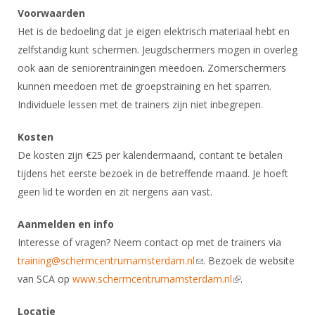
Alle Verenigingen
Voorwaarden
Opleidingen
Nieuws
Het is de bedoeling dat je eigen elektrisch materiaal hebt en
Wedstrijdorganisatie
Tuchtzaken
zelfstandig kunt schermen. Jeugdschermers mogen in overleg
Verenigingsondersteuning
Nieuws
Archief
ook aan de seniorentrainingen meedoen. Zomerschermers
Witte Vlekkenplan
kunnen meedoen met de groepstraining en het sparren.
Aanvragen van scheidsrechters
Infotheek
Individuele lessen met de trainers zijn niet inbegrepen.
Oprichting Vereniging
Scheidsrechterslijst
Bibliotheek
Overschrijven leden
Kosten
Import inschrijvingen uit Nahouw
ALV
De kosten zijn €25 per kalendermaand, contant te betalen
Verwerk wedstrijduitslagen
tijdens het eerste bezoek in de betreffende maand. Je hoeft
Touché
NK organiseren
geen lid te worden en zit nergens aan vast.
Promotie en logo
Aanmelden en info
Interesse of vragen? Neem contact op met de trainers via
Geschiedenis van het schermen
training@schermcentrumamsterdam.nl
(link sends e-mail)
. Bezoek de website
van SCA op
www.schermcentrumamsterdam.nl
(link is external)
.
Locatie