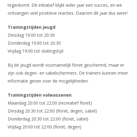
DBT
Nieuws
Website
tegenkomt. Dit initiatief blijkt ieder jaar een succes, en we
Organisatie
NK organiseren
Ranglijsten
Brassardsysteem
FBT
ontvangen veel positieve reacties. Daarom dit jaar dus weer!
Gebruiksvoorwaarden
Bestuur
Inschrijven
SBT
Handleiding
Voor coaches en leraren
Trainingstijden jeugd
Commissies
Reglementen
Talentontwikkeling
Dinsdag 19:00 tot 20:30
Historie
Nieuws
Ereleden
Materiaal
Donderdag 19:00 tot 20:30
Nationale opleidingen
Leden van Verdiensten
Vrijdag 19:00 tot sluitingstijd
Atletencommissie
Schermpaspoort
Internationale opleidingen
Vacatures
Rolstoelschermen
Bij de jeugd wordt voornamelijk floret geschermd, maar er
Internationale Titeltoernooien
Opleidingen
zijn ook degen- en sabelschermers. De trainers kunnen meer
Bondsbureau
Internationale aanmeldingen
informatie geven over de mogelijkheden.
Wedstrijdkalender
Leraar
Contact
KNAS Keurmerk
Trainingstijden volwassenen
Voor scheidsrechters
Medewerkers
Maandag 20:00 tot 22:00 (recreatief floret)
NK's
Nieuws
Samenwerking
Dinsdag 20:30 tot 22:00 (floret, degen, sabel)
JPT
Donderdag 20:30 tot 22:00 (floret, sabel)
Scheidsrechterslijst
Formulieren
JEC
Vrijdag 20:00 tot 22:00 (floret, degen)
Scheidsrechter Documentatie
Veteranenwedstrijden