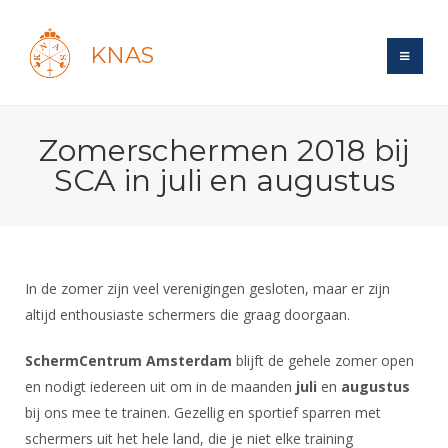
KNAS
Site
Zomerschermen 2018 bij
Bond
Login
SCA in juli en augustus
Schermen
Bond
Recent posts
Beleid
Topsport
Books
Breedtesport
Lidmaatschap
Polls
Introductie
Informatie
In de zomer zijn veel verenigingen gesloten, maar er zijn
Wat is topsport
Tarieven
Forums
altijd enthousiaste schermers die graag doorgaan.
Recreatiesport
Nieuws
Forums
Voor de jeugd
Reglementen
Maandelijks archief
Veteranen
SchermCentrum Amsterdam
blijft de gehele zomer open
NK's
Spreekbeurtpakket
Ledencijfers
Zoek Vereniging
Forums
en nodigt iedereen uit om in de maanden
Lichtzwaardschermen
juli
en
augustus
Evenement
Ouders en vereniging
Sponsors en Partners
bij ons mee te trainen. Gezellig en sportief sparren met
Oranje
Schermforum
Contact
schermers uit het hele land, die je niet elke training
Wedstrijdsport
Jeugdkampen