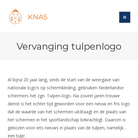
KNAS
Site
Vervanging tulpenlogo
Bond
Login
Schermen
Bond
Recent posts
Beleid
Topsport
Books
Breedtesport
Al bijna 20 jaar lang, sinds de start van de weergave van
Lidmaatschap
Polls
Introductie
nationale logo’s op schermkleding, gebruiken Nederlandse
Informatie
Wat is topsport
Tarieven
schermers het zgn. Tulpen-logo. Na zoveel jaren trouwe
Forums
Recreatiesport
Nieuws
Forums
dienst is het echter tijd geworden voor een nieuw en fris logo
Voor de jeugd
Reglementen
Maandelijks archief
Veteranen
NK's
dat de waarde van het schermen uitdraagt en de plaats van
Spreekbeurtpakket
Ledencijfers
Zoek Vereniging
Forums
Lichtzwaardschermen
het schermen in het sportlandschap bekrachtigt. Daarom is
Evenement
Ouders en vereniging
Sponsors en Partners
gekozen voor iets nieuws in plaats van de tulpen, namelijk…
Oranje
Schermforum
Contact
een tulp!
Wedstrijdsport
Jeugdkampen