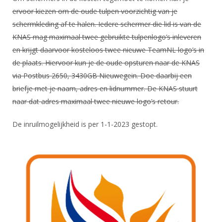
ervoor kiezen om de oude tulpen voorzichtig van je
schermkleding af te halen. Iedere schermer die lid is van de
KNAS mag maximaal twee gebruikte tulpenlogo’s inleveren
en krijgt daarvoor kosteloos twee nieuwe TeamNL logo’s in
de plaats. Hiervoor kun je de oude opsturen naar de KNAS
via Postbus 2650, 3430GB Nieuwegein. Doe daarbij een
briefje met je naam, adres en lidnummer. De KNAS stuurt
naar dat adres maximaal twee nieuwe logo’s retour.
De inruilmogelijkheid is per 1-1-2023 gestopt.