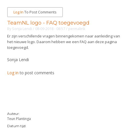
Log In
To Post Comments
TeamNL logo - FAQ toegevoegd
By
Sonja Lendi
/ 08-09-2018 - 08:57
/
permalink
Er zijn verschillende vragen binnengekomen naar aanleiding van
het nieuwe logo. Daarom hebben we een FAQ aan deze pagina
toegevoegd.
Sonja Lendi
Log in
to post comments
Auteur:
Teun Plantinga
Datum tijd: