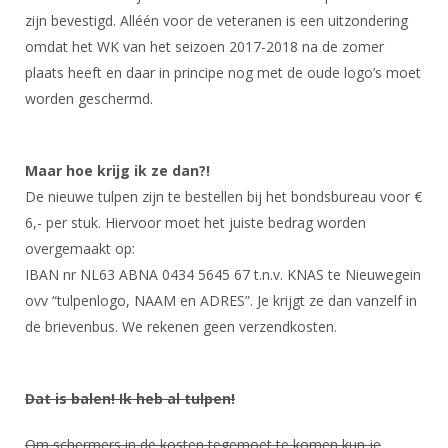
Alle Verenigingen
Opleidingen
zijn bevestigd. Alléén voor de veteranen is een uitzondering
Nieuws
omdat het WK van het seizoen 2017-2018 na de zomer
Wedstrijdorganisatie
Tuchtzaken
plaats heeft en daar in principe nog met de oude logo’s moet
Verenigingsondersteuning
Nieuws
Archief
worden geschermd.
Witte Vlekkenplan
Aanvragen van scheidsrechters
Infotheek
Oprichting Vereniging
Scheidsrechterslijst
Maar hoe krijg ik ze dan?!
Bibliotheek
Overschrijven leden
Import inschrijvingen uit Nahouw
De nieuwe tulpen zijn te bestellen bij het bondsbureau voor €
ALV
6,- per stuk. Hiervoor moet het juiste bedrag worden
Verwerk wedstrijduitslagen
overgemaakt op:
Touché
NK organiseren
IBAN nr NL63 ABNA 0434 5645 67 t.n.v. KNAS te Nieuwegein
ovv “tulpenlogo, NAAM en ADRES”. Je krijgt ze dan vanzelf in
Promotie en logo
de brievenbus. We rekenen geen verzendkosten.
Geschiedenis van het schermen
Dat is balen! Ik heb al tulpen!
Om schermers in de kosten tegemoet te komen kun je