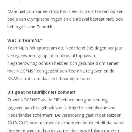
DBT
Nieuws
Website
Organisatie
NK organiseren
Ranglijsten
Brassardsysteem
Maar niet zomaar een tulp: het is een tulp die floreert op een
FBT
Gebruiksvoorwaarden
Bestuur
bedje van Olympische ringen en die (toeval bestaat niet) ook
Inschrijven
SBT
Handleiding
Voor coaches en leraren
het logo is van TeamNL.
Commissies
Reglementen
Talentontwikkeling
Historie
Nieuws
Ereleden
Wat is TeamNL?
Materiaal
Nationale opleidingen
TeamNL is hét sportteam dat Nederland 365 dagen per jaar
Leden van Verdiensten
Atletencommissie
Schermpaspoort
vertegenwoordigt op internationaal topniveau.
Internationale opleidingen
Vacatures
Rolstoelschermen
Negenentwintig bonden hebben zich gebundeld om samen
Internationale Titeltoernooien
Opleidingen
met NOC*NSF een gezicht aan TeamNL te geven en de
Bondsbureau
Internationale aanmeldingen
Wedstrijdkalender
KNAS is trots om daar zichtbaar bij te horen.
Leraar
Contact
KNAS Keurmerk
Dit gaat natuurlijk niet zomaar!
Voor scheidsrechters
Medewerkers
NK's
Zowel NOC*NSF als de FIE hebben hun goedkeuring
Nieuws
Samenwerking
gegeven aan het gebruik van dit logo ter identificatie van
JPT
Nederlandse schermers. De verandering gaat in per seizoen
Scheidsrechterslijst
Formulieren
JEC
2018-2019. Voor de meeste schermers betekent dit dat vanaf
Scheidsrechter Documentatie
de eerste wedstrijd na de zomer de nieuwe tulpen moeten
Veteranenwedstrijden