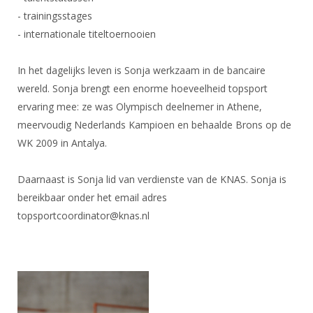
DBT
Nieuws
Website
Organisatie
- trainingsstages
NK organiseren
Ranglijsten
Brassardsysteem
FBT
Gebruiksvoorwaarden
- internationale titeltoernooien
Bestuur
Inschrijven
SBT
Handleiding
Voor coaches en leraren
Commissies
In het dagelijks leven is Sonja werkzaam in de bancaire
Reglementen
Talentontwikkeling
Historie
Nieuws
wereld. Sonja brengt een enorme hoeveelheid topsport
Ereleden
Materiaal
ervaring mee: ze was Olympisch deelnemer in Athene,
Nationale opleidingen
Leden van Verdiensten
Atletencommissie
Schermpaspoort
meervoudig Nederlands Kampioen en behaalde Brons op de
Internationale opleidingen
Vacatures
WK 2009 in Antalya.
Rolstoelschermen
Internationale Titeltoernooien
Opleidingen
Bondsbureau
Daarnaast is Sonja lid van verdienste van de KNAS. Sonja is
Internationale aanmeldingen
Wedstrijdkalender
Leraar
bereikbaar onder het email adres
Contact
KNAS Keurmerk
topsportcoordinator@knas.nl
Voor scheidsrechters
Medewerkers
NK's
Nieuws
Samenwerking
JPT
Scheidsrechterslijst
Formulieren
JEC
Scheidsrechter Documentatie
Veteranenwedstrijden