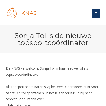
KNAS
Site
Sonja Tol is de nieuwe
Bond
Login
topsportcoördinator
Schermen
Bond
Recent posts
Beleid
Topsport
Books
Breedtesport
Lidmaatschap
Polls
Introductie
Informatie
De KNAS verwelkomt Sonja Tol in haar nieuwe rol als
Wat is topsport
Tarieven
Forums
topsportcoördinator.
Recreatiesport
Nieuws
Forums
Voor de jeugd
Reglementen
Maandelijks archief
Veteranen
NK's
Als topsportcoördinator is zij het eerste aanspreekpunt voor
Spreekbeurtpakket
Ledencijfers
Zoek Vereniging
Forums
Lichtzwaardschermen
talent- en topsportzaken. In het bijzonder kun je bij haar
Evenement
Ouders en vereniging
Sponsors en Partners
Oranje
terecht voor vragen over:
Schermforum
Contact
Wedstrijdsport
- talentstatussen
Jeugdkampen