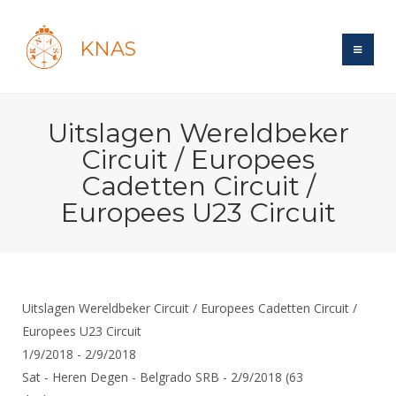
KNAS
Site
Uitslagen Wereldbeker
Bond
Login
Circuit / Europees
Schermen
Bond
Cadetten Circuit /
Recent posts
Beleid
Europees U23 Circuit
Topsport
Books
Breedtesport
Lidmaatschap
Polls
Introductie
Informatie
Wat is topsport
Tarieven
Forums
Recreatiesport
Nieuws
Forums
Voor de jeugd
Reglementen
Maandelijks archief
Uitslagen Wereldbeker Circuit / Europees Cadetten Circuit /
Veteranen
NK's
Spreekbeurtpakket
Europees U23 Circuit
Ledencijfers
Zoek Vereniging
Forums
Lichtzwaardschermen
1/9/2018 - 2/9/2018
Evenement
Ouders en vereniging
Sponsors en Partners
Oranje
Schermforum
Contact
Sat - Heren Degen - Belgrado SRB - 2/9/2018 (63
Wedstrijdsport
Jeugdkampen