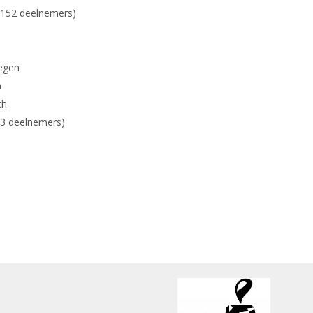
(152 deelnemers)
megen
n
ch
93 deelnemers)