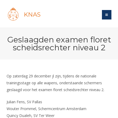
KNAS
Site
Geslaagden examen floret
Bond
Login
scheidsrechter niveau 2
Schermen
Bond
Recent posts
Beleid
Topsport
Books
Breedtesport
Lidmaatschap
Polls
Introductie
Informatie
Op zaterdag 29 december jl zijn, tijdens de nationale
Wat is topsport
Tarieven
Forums
trainingsstage op alle wapens, onderstaande schermers
Recreatiesport
Nieuws
Forums
Voor de jeugd
Reglementen
geslaagd voor het examen floret scheidsrechter niveau 2.
Maandelijks archief
Veteranen
NK's
Spreekbeurtpakket
Ledencijfers
Zoek Vereniging
Forums
Julian Fens, SV Pallas
Lichtzwaardschermen
Evenement
Ouders en vereniging
Sponsors en Partners
Wouter Prommel, Schermcentrum Amsterdam
Oranje
Schermforum
Contact
Quincy Dualeh, SV Ter Weer
Wedstrijdsport
Jeugdkampen