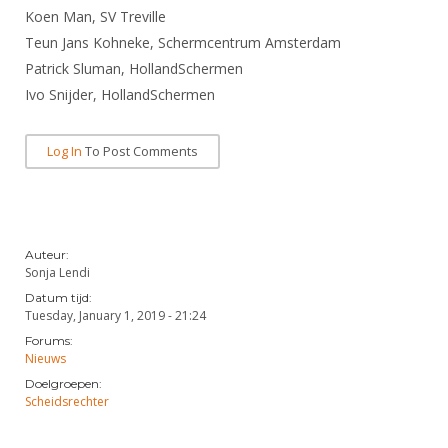
DBT
Nieuws
Website
Koen Man, SV Treville
Organisatie
NK organiseren
Ranglijsten
Brassardsysteem
FBT
Teun Jans Kohneke, Schermcentrum Amsterdam
Gebruiksvoorwaarden
Bestuur
Inschrijven
Patrick Sluman, HollandSchermen
SBT
Handleiding
Voor coaches en leraren
Commissies
Ivo Snijder, HollandSchermen
Reglementen
Talentontwikkeling
Historie
Nieuws
Ereleden
Materiaal
Log In
To Post Comments
Nationale opleidingen
Leden van Verdiensten
Atletencommissie
Schermpaspoort
Internationale opleidingen
Vacatures
Rolstoelschermen
Internationale Titeltoernooien
Opleidingen
Bondsbureau
Auteur:
Internationale aanmeldingen
Wedstrijdkalender
Leraar
Sonja Lendi
Contact
Datum tijd:
KNAS Keurmerk
Tuesday, January 1, 2019 - 21:24
Voor scheidsrechters
Medewerkers
NK's
Forums:
Nieuws
Nieuws
Samenwerking
JPT
Doelgroepen:
Scheidsrechterslijst
Formulieren
Scheidsrechter
JEC
Scheidsrechter Documentatie
Veteranenwedstrijden