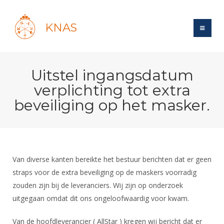
KNAS
Site
Uitstel ingangsdatum
Bond
Login
verplichting tot extra
Schermen
Bond
beveiliging op het masker.
Recent posts
Beleid
Topsport
Books
Breedtesport
Lidmaatschap
Polls
Introductie
Informatie
Wat is topsport
Tarieven
Forums
Recreatiesport
Van diverse kanten bereikte het bestuur berichten dat er geen
Nieuws
Forums
Voor de jeugd
Reglementen
straps voor de extra beveiliging op de maskers voorradig
Maandelijks archief
Veteranen
NK's
zouden zijn bij de leveranciers. Wij zijn op onderzoek
Spreekbeurtpakket
Ledencijfers
Zoek Vereniging
Forums
Lichtzwaardschermen
uitgegaan omdat dit ons ongeloofwaardig voor kwam.
Evenement
Ouders en vereniging
Sponsors en Partners
Oranje
Schermforum
Contact
Wedstrijdsport
Van de hoofdleverancier ( AllStar ) kregen wij bericht dat er
Jeugdkampen