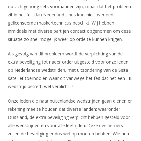
DBT
Nieuws
Website
Organisatie
op zich genoeg sets voorhanden zijn, maar dat het probleem
NK organiseren
Ranglijsten
Brassardsysteem
FBT
Gebruiksvoorwaarden
zit in het feit dan Nederland sinds kort niet over een
Bestuur
Inschrijven
gelicenseerde maskertechnicus beschikt. Wij hebben
SBT
Handleiding
Voor coaches en leraren
Commissies
inmiddels met diverse partijen contact opgenomen om deze
Reglementen
Talentontwikkeling
Historie
Nieuws
situatie zo snel mogelijk weer op orde te kunnen krijgen.
Ereleden
Materiaal
Nationale opleidingen
Leden van Verdiensten
Atletencommissie
Als gevolg van dit probleem wordt de verplichting van de
Schermpaspoort
Internationale opleidingen
extra beveiliging tot nader order uitgesteld voor onze leden
Vacatures
Rolstoelschermen
op Nederlandse wedstrijden, met uitzondering van de Sista
Internationale Titeltoernooien
Opleidingen
satelliet toernooien waar dit vanwege het feit dat het een FIE
Bondsbureau
Internationale aanmeldingen
Wedstrijdkalender
Leraar
wedstrijd betreft, wel verplicht is.
Contact
KNAS Keurmerk
Onze leden die naar buitenlandse wedstrijden gaan dienen er
Voor scheidsrechters
Medewerkers
NK's
rekening mee te houden dat diverse landen; waaronder
Nieuws
Samenwerking
Duitsland, de extra beveiliging verplicht hebben gesteld voor
JPT
Scheidsrechterslijst
Formulieren
alle wedstrijden en voor alle leeftijden. Deze deelnemers
JEC
zullen de beveiliging er dus wel op moeten hebben. Wie hem
Scheidsrechter Documentatie
Veteranenwedstrijden