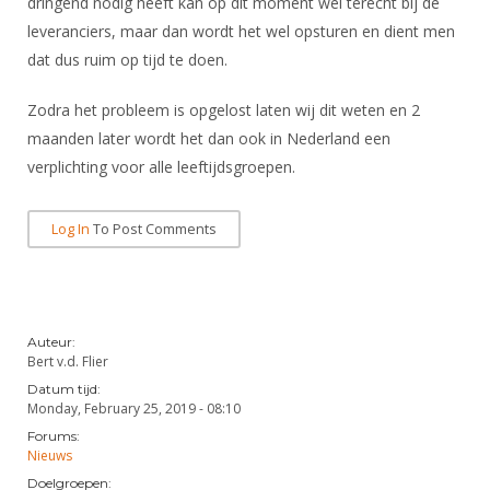
dringend nodig heeft kan op dit moment wel terecht bij de
Alle Verenigingen
Opleidingen
leveranciers, maar dan wordt het wel opsturen en dient men
Nieuws
Wedstrijdorganisatie
dat dus ruim op tijd te doen.
Tuchtzaken
Verenigingsondersteuning
Nieuws
Archief
Zodra het probleem is opgelost laten wij dit weten en 2
Witte Vlekkenplan
Aanvragen van scheidsrechters
maanden later wordt het dan ook in Nederland een
Infotheek
Oprichting Vereniging
verplichting voor alle leeftijdsgroepen.
Scheidsrechterslijst
Bibliotheek
Overschrijven leden
Import inschrijvingen uit Nahouw
Log In
To Post Comments
ALV
Verwerk wedstrijduitslagen
Touché
NK organiseren
Promotie en logo
Auteur:
Bert v.d. Flier
Datum tijd:
Geschiedenis van het schermen
Monday, February 25, 2019 - 08:10
Forums:
Nieuws
Doelgroepen: