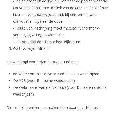
- Indien mogelijk de link invullen naar de pagina waar de
Alle Verenigingen
Opleidingen
convocatie staat. Niet de link van de convocatie zelf hier
Nieuws
Wedstrijdorganisatie
Tuchtzaken
invullen, want dan wijst de link bij een vernieuwde
Verenigingsondersteuning
convocatie nog naar de oude.
Nieuws
Archief
- Route van inschrijving moet meestal "Schermer ->
Witte Vlekkenplan
Aanvragen van scheidsrechters
Vereniging -> Organisatie" zijn
Infotheek
Oprichting Vereniging
Scheidsrechterslijst
- Let goed op de uiterste inschrijfdatum
Bibliotheek
Overschrijven leden
Op toevoegen klikken
Import inschrijvingen uit Nahouw
ALV
Verwerk wedstrijduitslagen
De wedstrijd wordt dan doorgestuurd naar:
Touché
NK organiseren
de WOR commissie (voor Nederlandse wedstrijden)
Promotie en logo
De VSB (voor Belgische wedstrijden)
De webmaster van de Nahouw (voor Duitse en overige
wedstrijden)
Geschiedenis van het schermen
Die controleren hem en maken hem daarna zichtbaar.