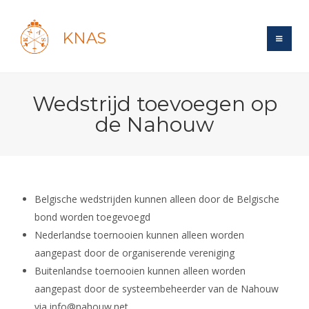
KNAS
Site
Wedstrijd toevoegen op
Bond
Login
de Nahouw
Schermen
Bond
Recent posts
Beleid
Topsport
Books
Breedtesport
Lidmaatschap
Polls
Introductie
Informatie
Belgische wedstrijden kunnen alleen door de Belgische
Wat is topsport
Tarieven
Forums
Recreatiesport
bond worden toegevoegd
Nieuws
Forums
Voor de jeugd
Reglementen
Nederlandse toernooien kunnen alleen worden
Maandelijks archief
Veteranen
NK's
aangepast door de organiserende vereniging
Spreekbeurtpakket
Ledencijfers
Zoek Vereniging
Forums
Lichtzwaardschermen
Buitenlandse toernooien kunnen alleen worden
Evenement
Ouders en vereniging
Sponsors en Partners
Oranje
aangepast door de systeembeheerder van de Nahouw
Schermforum
Contact
Wedstrijdsport
Jeugdkampen
via info@nahouw.net.