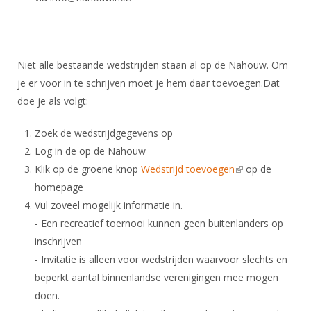
DBT
Nieuws
Website
Organisatie
NK organiseren
Ranglijsten
Brassardsysteem
FBT
Gebruiksvoorwaarden
Bestuur
Inschrijven
SBT
Handleiding
Voor coaches en leraren
Commissies
Niet alle bestaande wedstrijden staan al op de Nahouw. Om
Reglementen
Talentontwikkeling
Historie
je er voor in te schrijven moet je hem daar toevoegen.Dat
Nieuws
Ereleden
Materiaal
doe je als volgt:
Nationale opleidingen
Leden van Verdiensten
Atletencommissie
Schermpaspoort
Zoek de wedstrijdgegevens op
Internationale opleidingen
Vacatures
Rolstoelschermen
Log in de op de Nahouw
Internationale Titeltoernooien
Opleidingen
Klik op de groene knop
Wedstrijd toevoegen
(link is external)
op de
Bondsbureau
Internationale aanmeldingen
Wedstrijdkalender
Leraar
homepage
Contact
Vul zoveel mogelijk informatie in.
KNAS Keurmerk
- Een recreatief toernooi kunnen geen buitenlanders op
Voor scheidsrechters
Medewerkers
NK's
inschrijven
Nieuws
Samenwerking
JPT
- Invitatie is alleen voor wedstrijden waarvoor slechts en
Scheidsrechterslijst
Formulieren
beperkt aantal binnenlandse verenigingen mee mogen
JEC
doen.
Scheidsrechter Documentatie
Veteranenwedstrijden