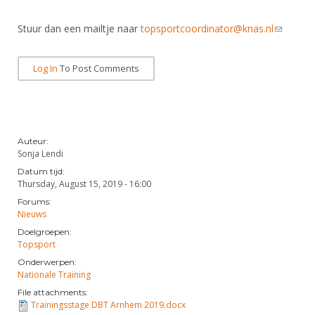
DBT
Nieuws
Website
Organisatie
NK organiseren
Ranglijsten
Brassardsysteem
Stuur dan een mailtje naar
FBT
topsportcoordinator@knas.nl
(link
Gebruiksvoorwaarden
Bestuur
Inschrijven
sends e-
SBT
Handleiding
Voor coaches en leraren
Commissies
mail)
Log In
To Post Comments
Reglementen
Talentontwikkeling
Historie
Nieuws
Ereleden
Materiaal
Nationale opleidingen
Leden van Verdiensten
Atletencommissie
Schermpaspoort
Internationale opleidingen
Vacatures
Auteur:
Rolstoelschermen
Sonja Lendi
Internationale Titeltoernooien
Opleidingen
Datum tijd:
Bondsbureau
Internationale aanmeldingen
Thursday, August 15, 2019 - 16:00
Wedstrijdkalender
Leraar
Forums:
Contact
KNAS Keurmerk
Nieuws
Voor scheidsrechters
Medewerkers
Doelgroepen:
NK's
Topsport
Nieuws
Samenwerking
JPT
Onderwerpen:
Nationale Training
Scheidsrechterslijst
Formulieren
JEC
File attachments:
Scheidsrechter Documentatie
Trainingsstage DBT Arnhem 2019.docx
Veteranenwedstrijden