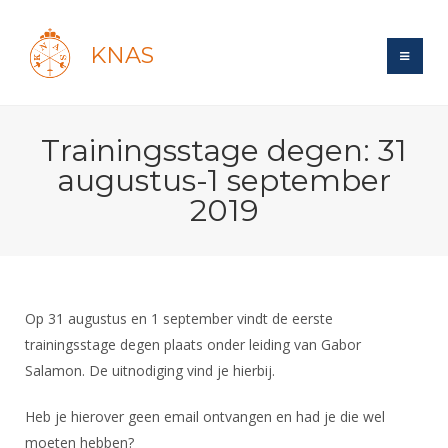
KNAS
Site
Trainingsstage degen: 31
Bond
Login
augustus-1 september
Schermen
Bond
2019
Recent posts
Beleid
Topsport
Books
Breedtesport
Lidmaatschap
Polls
Introductie
Informatie
Wat is topsport
Tarieven
Forums
Recreatiesport
Op 31 augustus en 1 september vindt de eerste
Nieuws
Forums
Voor de jeugd
Reglementen
trainingsstage degen plaats onder leiding van Gabor
Maandelijks archief
Veteranen
NK's
Salamon. De uitnodiging vind je hierbij.
Spreekbeurtpakket
Ledencijfers
Zoek Vereniging
Forums
Lichtzwaardschermen
Evenement
Ouders en vereniging
Sponsors en Partners
Heb je hierover geen email ontvangen en had je die wel
Oranje
Schermforum
Contact
Wedstrijdsport
moeten hebben?
Jeugdkampen