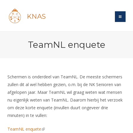
KNAS
Site
TeamNL enquete
Bond
Login
Schermen
Bond
Recent posts
Beleid
Topsport
Books
Breedtesport
Schermen is onderdeel van TeamNL. De meeste schermers
Lidmaatschap
Polls
Introductie
zullen dit al wel hebben gezien, o.m. bij de NK Senioren van
Informatie
Wat is topsport
Tarieven
afgelopen jaar. Maar TeamNL wil graag weten wat mensen
Forums
Recreatiesport
Nieuws
Forums
nu eigenlijk weten van TeamNL. Daarom hierbij het verzoek
Voor de jeugd
Reglementen
Maandelijks archief
Veteranen
NK's
om deze korte enquete (invullen duurt ongeveer drie
Spreekbeurtpakket
Ledencijfers
Zoek Vereniging
Forums
Lichtzwaardschermen
minuten) in te vullen:
Evenement
Ouders en vereniging
Sponsors en Partners
Oranje
Schermforum
Contact
TeamNL enquete
(link is external)
Wedstrijdsport
Jeugdkampen