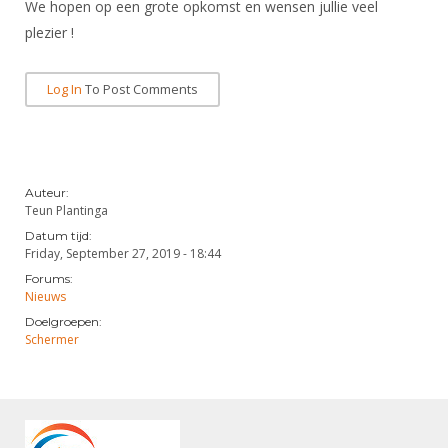
Alle Verenigingen
We hopen op een grote opkomst en wensen jullie veel
Opleidingen
plezier !
Nieuws
Wedstrijdorganisatie
Tuchtzaken
Verenigingsondersteuning
Nieuws
Archief
Log In
To Post Comments
Witte Vlekkenplan
Aanvragen van scheidsrechters
Infotheek
Oprichting Vereniging
Scheidsrechterslijst
Bibliotheek
Overschrijven leden
Auteur:
Import inschrijvingen uit Nahouw
Teun Plantinga
ALV
Verwerk wedstrijduitslagen
Datum tijd:
Touché
Friday, September 27, 2019 - 18:44
NK organiseren
Forums:
Nieuws
Promotie en logo
Doelgroepen:
Schermer
Geschiedenis van het schermen