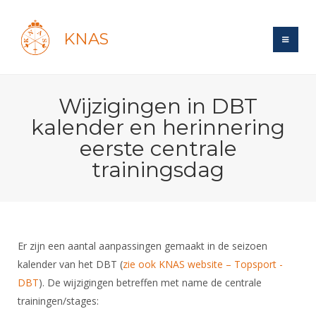
KNAS
Site
Wijzigingen in DBT
Bond
Login
kalender en herinnering
Schermen
Bond
eerste centrale
Recent posts
Beleid
trainingsdag
Topsport
Books
Breedtesport
Lidmaatschap
Polls
Introductie
Informatie
Wat is topsport
Tarieven
Forums
Recreatiesport
Nieuws
Forums
Voor de jeugd
Reglementen
Maandelijks archief
Er zijn een aantal aanpassingen gemaakt in de seizoen
Veteranen
NK's
Spreekbeurtpakket
kalender van het DBT (
zie ook KNAS website – Topsport -
Ledencijfers
Zoek Vereniging
Forums
Lichtzwaardschermen
DBT
). De wijzigingen betreffen met name de centrale
Evenement
Ouders en vereniging
Sponsors en Partners
Oranje
Schermforum
Contact
trainingen/stages:
Wedstrijdsport
Jeugdkampen