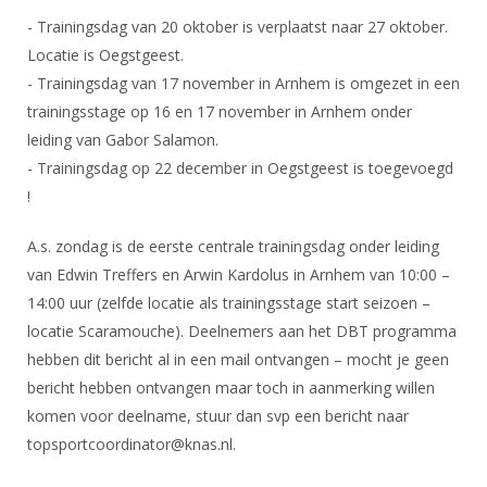
DBT
Nieuws
Website
Organisatie
NK organiseren
- Trainingsdag van 20 oktober is verplaatst naar 27 oktober.
Ranglijsten
Brassardsysteem
FBT
Gebruiksvoorwaarden
Locatie is Oegstgeest.
Bestuur
Inschrijven
- Trainingsdag van 17 november in Arnhem is omgezet in een
SBT
Handleiding
Voor coaches en leraren
Commissies
Reglementen
trainingsstage op 16 en 17 november in Arnhem onder
Talentontwikkeling
Historie
Nieuws
Ereleden
leiding van Gabor Salamon.
Materiaal
- Trainingsdag op 22 december in Oegstgeest is toegevoegd
Nationale opleidingen
Leden van Verdiensten
Atletencommissie
Schermpaspoort
!
Internationale opleidingen
Vacatures
Rolstoelschermen
Internationale Titeltoernooien
A.s. zondag is de eerste centrale trainingsdag onder leiding
Opleidingen
van Edwin Treffers en Arwin Kardolus in Arnhem van 10:00 –
Bondsbureau
Internationale aanmeldingen
Wedstrijdkalender
Leraar
14:00 uur (zelfde locatie als trainingsstage start seizoen –
Contact
KNAS Keurmerk
locatie Scaramouche). Deelnemers aan het DBT programma
Voor scheidsrechters
Medewerkers
hebben dit bericht al in een mail ontvangen – mocht je geen
NK's
bericht hebben ontvangen maar toch in aanmerking willen
Nieuws
Samenwerking
JPT
komen voor deelname, stuur dan svp een bericht naar
Scheidsrechterslijst
Formulieren
topsportcoordinator@knas.nl.
JEC
Scheidsrechter Documentatie
Veteranenwedstrijden