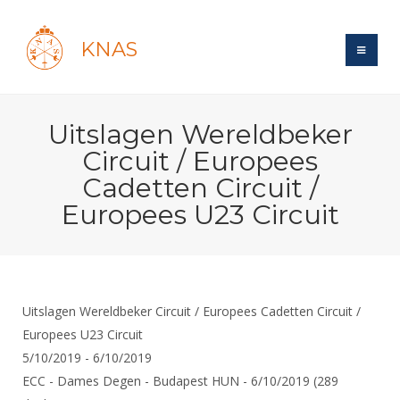
KNAS
Site
Uitslagen Wereldbeker
Bond
Login
Circuit / Europees
Schermen
Bond
Cadetten Circuit /
Recent posts
Beleid
Europees U23 Circuit
Topsport
Books
Breedtesport
Lidmaatschap
Polls
Introductie
Informatie
Wat is topsport
Tarieven
Forums
Recreatiesport
Nieuws
Forums
Voor de jeugd
Reglementen
Maandelijks archief
Uitslagen Wereldbeker Circuit / Europees Cadetten Circuit /
Veteranen
NK's
Spreekbeurtpakket
Europees U23 Circuit
Ledencijfers
Zoek Vereniging
Forums
Lichtzwaardschermen
5/10/2019 - 6/10/2019
Evenement
Ouders en vereniging
Sponsors en Partners
Oranje
Schermforum
Contact
ECC - Dames Degen - Budapest HUN - 6/10/2019 (289
Wedstrijdsport
Jeugdkampen