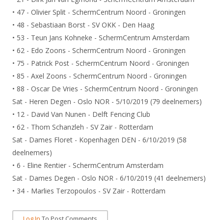
Alle Verenigingen
Opleidingen
• 47 - Olivier Split - SchermCentrum Noord - Groningen
Nieuws
• 48 - Sebastiaan Borst - SV OKK - Den Haag
Wedstrijdorganisatie
Tuchtzaken
• 53 - Teun Jans Kohneke - SchermCentrum Amsterdam
Verenigingsondersteuning
Nieuws
Archief
• 62 - Edo Zoons - SchermCentrum Noord - Groningen
Witte Vlekkenplan
Aanvragen van scheidsrechters
• 75 - Patrick Post - SchermCentrum Noord - Groningen
Infotheek
Oprichting Vereniging
• 85 - Axel Zoons - SchermCentrum Noord - Groningen
Scheidsrechterslijst
• 88 - Oscar De Vries - SchermCentrum Noord - Groningen
Bibliotheek
Overschrijven leden
Import inschrijvingen uit Nahouw
Sat - Heren Degen - Oslo NOR - 5/10/2019 (79 deelnemers)
ALV
Verwerk wedstrijduitslagen
• 12 - David Van Nunen - Delft Fencing Club
Touché
• 62 - Thom Schanzleh - SV Zair - Rotterdam
NK organiseren
Sat - Dames Floret - Kopenhagen DEN - 6/10/2019 (58
Promotie en logo
deelnemers)
• 6 - Eline Rentier - SchermCentrum Amsterdam
Sat - Dames Degen - Oslo NOR - 6/10/2019 (41 deelnemers)
Geschiedenis van het schermen
• 34 - Marlies Terzopoulos - SV Zair - Rotterdam
Log In
To Post Comments