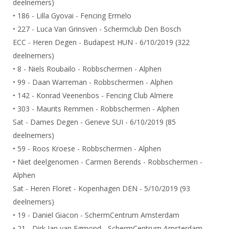
deelnemers)
DBT
Nieuws
Website
Organisatie
NK organiseren
Ranglijsten
• 186 - Lilla Gyovai - Fencing Ermelo
Brassardsysteem
FBT
Gebruiksvoorwaarden
Bestuur
• 227 - Luca Van Grinsven - Schermclub Den Bosch
Inschrijven
SBT
Handleiding
ECC - Heren Degen - Budapest HUN - 6/10/2019 (322
Voor coaches en leraren
Commissies
Reglementen
deelnemers)
Talentontwikkeling
Historie
Nieuws
Ereleden
• 8 - Niels Roubailo - Robbschermen - Alphen
Materiaal
Nationale opleidingen
• 99 - Daan Warreman - Robbschermen - Alphen
Leden van Verdiensten
Atletencommissie
Schermpaspoort
• 142 - Konrad Veenenbos - Fencing Club Almere
Internationale opleidingen
Vacatures
Rolstoelschermen
• 303 - Maurits Remmen - Robbschermen - Alphen
Internationale Titeltoernooien
Opleidingen
Sat - Dames Degen - Geneve SUI - 6/10/2019 (85
Bondsbureau
Internationale aanmeldingen
deelnemers)
Wedstrijdkalender
Leraar
Contact
• 59 - Roos Kroese - Robbschermen - Alphen
KNAS Keurmerk
• Niet deelgenomen - Carmen Berends - Robbschermen -
Voor scheidsrechters
Medewerkers
NK's
Alphen
Nieuws
Samenwerking
Sat - Heren Floret - Kopenhagen DEN - 5/10/2019 (93
JPT
deelnemers)
Scheidsrechterslijst
Formulieren
JEC
• 19 - Daniel Giacon - SchermCentrum Amsterdam
Scheidsrechter Documentatie
Veteranenwedstrijden
• 21 - Dirk Jan van Egmond - SchermCentrum Amsterdam