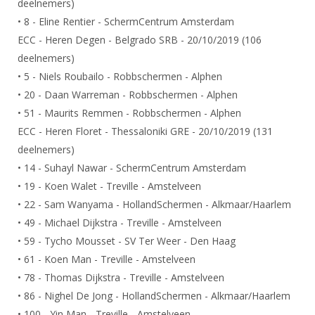
deelnemers)
DBT
Nieuws
Website
Organisatie
NK organiseren
Ranglijsten
• 8 - Eline Rentier - SchermCentrum Amsterdam
Brassardsysteem
FBT
Gebruiksvoorwaarden
Bestuur
ECC - Heren Degen - Belgrado SRB - 20/10/2019 (106
Inschrijven
SBT
Handleiding
deelnemers)
Voor coaches en leraren
Commissies
Reglementen
• 5 - Niels Roubailo - Robbschermen - Alphen
Talentontwikkeling
Historie
Nieuws
Ereleden
• 20 - Daan Warreman - Robbschermen - Alphen
Materiaal
Nationale opleidingen
• 51 - Maurits Remmen - Robbschermen - Alphen
Leden van Verdiensten
Atletencommissie
Schermpaspoort
ECC - Heren Floret - Thessaloniki GRE - 20/10/2019 (131
Internationale opleidingen
Vacatures
Rolstoelschermen
deelnemers)
Internationale Titeltoernooien
Opleidingen
• 14 - Suhayl Nawar - SchermCentrum Amsterdam
Bondsbureau
Internationale aanmeldingen
• 19 - Koen Walet - Treville - Amstelveen
Wedstrijdkalender
Leraar
Contact
• 22 - Sam Wanyama - HollandSchermen - Alkmaar/Haarlem
KNAS Keurmerk
• 49 - Michael Dijkstra - Treville - Amstelveen
Voor scheidsrechters
Medewerkers
NK's
• 59 - Tycho Mousset - SV Ter Weer - Den Haag
Nieuws
Samenwerking
• 61 - Koen Man - Treville - Amstelveen
JPT
• 78 - Thomas Dijkstra - Treville - Amstelveen
Scheidsrechterslijst
Formulieren
JEC
• 86 - Nighel De Jong - HollandSchermen - Alkmaar/Haarlem
Scheidsrechter Documentatie
Veteranenwedstrijden
• 100 - Yin Man - Treville - Amstelveen