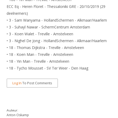
Alle Verenigingen
Opleidingen
ECC Eq - Heren Floret - Thessaloniki GRE - 20/10/2019 (29
Nieuws
deelnemers)
Wedstrijdorganisatie
Tuchtzaken
• 3 - Sam Wanyama - HollandSchermen - Alkmaar/Haarlem
Verenigingsondersteuning
Nieuws
Archief
• 3 - Suhayl Nawar - SchermCentrum Amsterdam
Witte Vlekkenplan
Aanvragen van scheidsrechters
• 3 - Koen Walet - Treville - Amstelveen
Infotheek
Oprichting Vereniging
• 3 - Nighel De Jong - HollandSchermen - Alkmaar/Haarlem
Scheidsrechterslijst
• 18 - Thomas Dijkstra - Treville - Amstelveen
Bibliotheek
Overschrijven leden
Import inschrijvingen uit Nahouw
• 18 - Koen Man - Treville - Amstelveen
ALV
Verwerk wedstrijduitslagen
• 18 - Yin Man - Treville - Amstelveen
Touché
• 18 - Tycho Mousset - SV Ter Weer - Den Haag
NK organiseren
Promotie en logo
Log In
To Post Comments
Geschiedenis van het schermen
Auteur:
Anton Oskamp