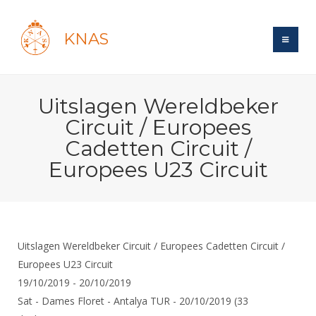
KNAS
Site
Uitslagen Wereldbeker
Bond
Login
Circuit / Europees
Schermen
Bond
Cadetten Circuit /
Recent posts
Beleid
Europees U23 Circuit
Topsport
Books
Breedtesport
Lidmaatschap
Polls
Introductie
Informatie
Wat is topsport
Tarieven
Forums
Recreatiesport
Nieuws
Forums
Voor de jeugd
Reglementen
Maandelijks archief
Uitslagen Wereldbeker Circuit / Europees Cadetten Circuit /
Veteranen
NK's
Spreekbeurtpakket
Europees U23 Circuit
Ledencijfers
Zoek Vereniging
Forums
Lichtzwaardschermen
19/10/2019 - 20/10/2019
Evenement
Ouders en vereniging
Sponsors en Partners
Oranje
Schermforum
Contact
Sat - Dames Floret - Antalya TUR - 20/10/2019 (33
Wedstrijdsport
Jeugdkampen