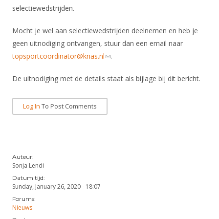
DBT
Nieuws
Website
selectiewedstrijden.
Organisatie
NK organiseren
Ranglijsten
Brassardsysteem
FBT
Gebruiksvoorwaarden
Bestuur
Mocht je wel aan selectiewedstrijden deelnemen en heb je
Inschrijven
SBT
Handleiding
Voor coaches en leraren
geen uitnodiging ontvangen, stuur dan een email naar
Commissies
Reglementen
Talentontwikkeling
topsportcoördinator@knas.nl
(link sends e-mail)
.
Historie
Nieuws
Ereleden
Materiaal
Nationale opleidingen
De uitnodiging met de details staat als bijlage bij dit bericht.
Leden van Verdiensten
Atletencommissie
Schermpaspoort
Internationale opleidingen
Vacatures
Rolstoelschermen
Log In
To Post Comments
Internationale Titeltoernooien
Opleidingen
Bondsbureau
Internationale aanmeldingen
Wedstrijdkalender
Leraar
Contact
KNAS Keurmerk
Auteur:
Voor scheidsrechters
Medewerkers
NK's
Sonja Lendi
Nieuws
Samenwerking
Datum tijd:
JPT
Sunday, January 26, 2020 - 18:07
Scheidsrechterslijst
Formulieren
Forums:
JEC
Nieuws
Scheidsrechter Documentatie
Veteranenwedstrijden