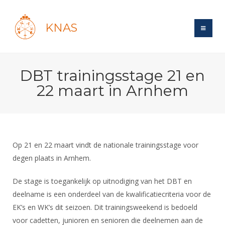
KNAS
Site
DBT trainingsstage 21 en
Bond
Login
22 maart in Arnhem
Schermen
Bond
Recent posts
Beleid
Topsport
Books
Breedtesport
Lidmaatschap
Polls
Introductie
Informatie
Op 21 en 22 maart vindt de nationale trainingsstage voor
Wat is topsport
Tarieven
Forums
degen plaats in Arnhem.
Recreatiesport
Nieuws
Forums
Voor de jeugd
Reglementen
Maandelijks archief
Veteranen
De stage is toegankelijk op uitnodiging van het DBT en
NK's
Spreekbeurtpakket
Ledencijfers
Zoek Vereniging
Forums
deelname is een onderdeel van de kwalificatiecriteria voor de
Lichtzwaardschermen
Evenement
Ouders en vereniging
Sponsors en Partners
EK’s en WK’s dit seizoen. Dit trainingsweekend is bedoeld
Oranje
Schermforum
Contact
voor cadetten, junioren en senioren die deelnemen aan de
Wedstrijdsport
Jeugdkampen