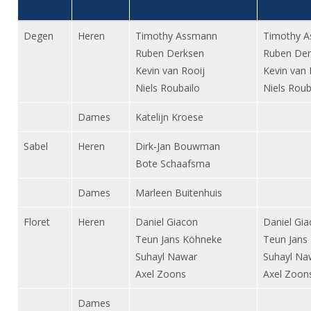
DBT
Nieuws
Website
Organisatie
NK organiseren
Ranglijsten
Brassardsysteem
FBT
Gebruiksvoorwaarden
Degen
Heren
Timothy Assmann
Timothy 
Bestuur
Inschrijven
SBT
Ruben Derksen
Ruben Der
Handleiding
Voor coaches en leraren
Commissies
Reglementen
Kevin van Rooij
Kevin van 
Talentontwikkeling
Historie
Nieuws
Ereleden
Niels Roubailo
Niels Roub
Materiaal
Nationale opleidingen
Leden van Verdiensten
Atletencommissie
Dames
Katelijn Kroese
Schermpaspoort
Internationale opleidingen
Vacatures
Rolstoelschermen
Sabel
Heren
Dirk-Jan Bouwman
Internationale Titeltoernooien
Opleidingen
Bote Schaafsma
Bondsbureau
Internationale aanmeldingen
Wedstrijdkalender
Leraar
Dames
Marleen Buitenhuis
Contact
KNAS Keurmerk
Floret
Heren
Daniel Giacon
Daniel Gi
Voor scheidsrechters
Medewerkers
NK's
Teun Jans Köhneke
Teun Jans
Nieuws
Samenwerking
Suhayl Nawar
Suhayl Na
JPT
Scheidsrechterslijst
Axel Zoons
Axel Zoon
Formulieren
JEC
Scheidsrechter Documentatie
Dames
Veteranenwedstrijden