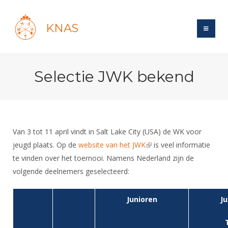
KNAS
Site
Selectie JWK bekend
Bond
Login
Schermen
Bond
Recent posts
Beleid
Topsport
Books
Breedtesport
Van 3 tot 11 april vindt in Salt Lake City (USA) de WK voor
Lidmaatschap
Polls
Introductie
jeugd plaats. Op de
website van het JWK
(link is external)
is veel informatie
Informatie
Wat is topsport
Tarieven
te vinden over het toernooi. Namens Nederland zijn de
Forums
Recreatiesport
Nieuws
Forums
volgende deelnemers geselecteerd:
Voor de jeugd
Reglementen
Maandelijks archief
Veteranen
NK's
Spreekbeurtpakket
Ledencijfers
Zoek Vereniging
Forums
Lichtzwaardschermen
Junioren
Ju
Evenement
Ouders en vereniging
Sponsors en Partners
Oranje
Schermforum
Contact
Wedstrijdsport
Jeugdkampen