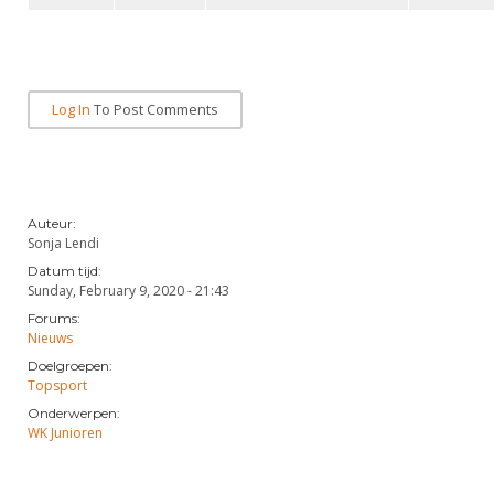
Alle Verenigingen
Opleidingen
Nieuws
Wedstrijdorganisatie
Tuchtzaken
Verenigingsondersteuning
Nieuws
Archief
Log In
To Post Comments
Witte Vlekkenplan
Aanvragen van scheidsrechters
Infotheek
Oprichting Vereniging
Scheidsrechterslijst
Bibliotheek
Overschrijven leden
Import inschrijvingen uit Nahouw
Auteur:
ALV
Sonja Lendi
Verwerk wedstrijduitslagen
Datum tijd:
Touché
Sunday, February 9, 2020 - 21:43
NK organiseren
Forums:
Promotie en logo
Nieuws
Doelgroepen:
Topsport
Geschiedenis van het schermen
Onderwerpen:
WK Junioren