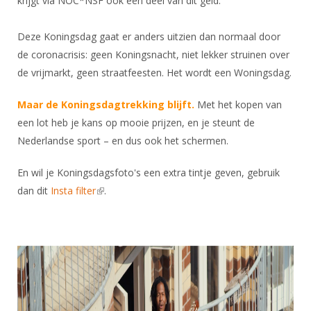
krijgt via NOC*NSF ook een deel van dit geld.
DBT
Nieuws
Website
Organisatie
NK organiseren
Ranglijsten
Brassardsysteem
FBT
Gebruiksvoorwaarden
Deze Koningsdag gaat er anders uitzien dan normaal door
Bestuur
Inschrijven
SBT
de coronacrisis: geen Koningsnacht, niet lekker struinen over
Handleiding
Voor coaches en leraren
Commissies
Reglementen
de vrijmarkt, geen straatfeesten. Het wordt een Woningsdag.
Talentontwikkeling
Historie
Nieuws
Ereleden
Materiaal
Maar de Koningsdagtrekking blijft.
Met het kopen van
Nationale opleidingen
Leden van Verdiensten
Atletencommissie
Schermpaspoort
een lot heb je kans op mooie prijzen, en je steunt de
Internationale opleidingen
Vacatures
Nederlandse sport – en dus ook het schermen.
Rolstoelschermen
Internationale Titeltoernooien
Opleidingen
En wil je Koningsdagsfoto's een extra tintje geven, gebruik
Bondsbureau
Internationale aanmeldingen
Wedstrijdkalender
Leraar
dan dit
Insta filter
(link is external)
.
Contact
KNAS Keurmerk
Voor scheidsrechters
Medewerkers
NK's
Nieuws
Samenwerking
JPT
Scheidsrechterslijst
Formulieren
JEC
Scheidsrechter Documentatie
Veteranenwedstrijden