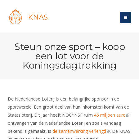
KNAS
Site
Steun onze sport – koop
Bond
Login
een lot voor de
Schermen
Bond
Koningsdagtrekking
Recent posts
Beleid
Topsport
Books
Breedtesport
Lidmaatschap
Polls
Introductie
Informatie
Wat is topsport
Tarieven
Forums
Recreatiesport
De Nederlandse Loterij is een belangrijke sponsor in de
Nieuws
Forums
Voor de jeugd
Reglementen
sportwereld. Een groot deel van hun inkomsten komt van de
Maandelijks archief
Veteranen
NK's
Staatsloterij. Dit jaar heeft NOC*NSF ruim
46 miljoen euro
(link is
Spreekbeurtpakket
Ledencijfers
Zoek Vereniging
Forums
Lichtzwaardschermen
ontvangen van de Nederlandse Loterij en zoals vandaag
extern
Evenement
Ouders en vereniging
Sponsors en Partners
Oranje
Schermforum
bekend is gemaakt, is
de samenwerking verlengd
(link is external)
. De KNAS
Contact
Wedstrijdsport
Jeugdkampen