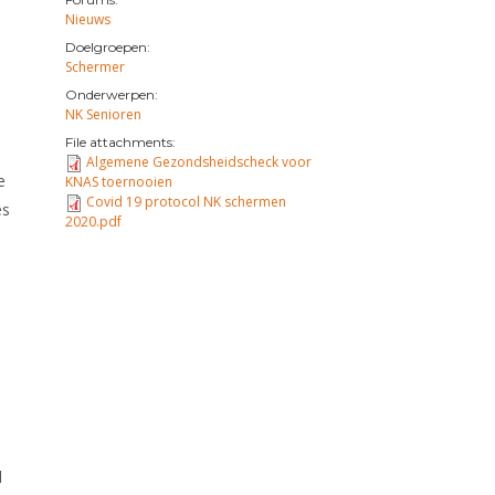
Nieuws
Doelgroepen:
Schermer
Onderwerpen:
NK Senioren
File attachments:
Algemene Gezondsheidscheck voor
e
KNAS toernooien
Covid 19 protocol NK schermen
es
2020.pdf
l