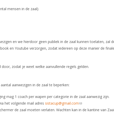
antal mensen in de zaal)
ezigen en we hierdoor geen publiek in de zaal kunnen toelaten, zal d
ebook en Youtube verzorgen, zodat iedereen op deze manier de final
 door, zodat je weet welke aanvullende regels gelden.
antal aanwezigen in de zaal te beperken:
ging mag 1 coach per wapen per categorie in de zaal aanwezig zijn.
ia het volgende mail adres
sistacup@gmail.com
(link sends e-mail)
 schermer de zaal moeten verlaten. Wachten kan in de kantine van Zaa