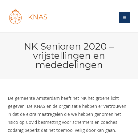
KNAS
Site
NK Senioren 2020 –
Bond
Login
vrijstellingen en
Schermen
Bond
mededelingen
Recent posts
Beleid
Topsport
Books
Breedtesport
Lidmaatschap
Polls
Introductie
Informatie
Wat is topsport
Tarieven
Forums
Recreatiesport
De gemeente Amsterdam heeft het NK het groene licht
Nieuws
Forums
Voor de jeugd
Reglementen
gegeven. De KNAS en de organisatie hebben er vertrouwen
Maandelijks archief
Veteranen
NK's
in dat de extra maatregelen die we hebben genomen het
Spreekbeurtpakket
Ledencijfers
Zoek Vereniging
Forums
Lichtzwaardschermen
risico op Covid besmetting voor schermers en coaches
Evenement
Ouders en vereniging
Sponsors en Partners
Oranje
Schermforum
zodanig beperkt dat het toernooi veilig door kan gaan.
Contact
Wedstrijdsport
Jeugdkampen