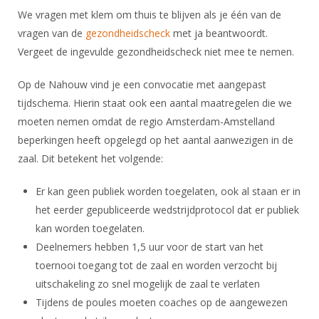
DBT
Nieuws
Website
Organisatie
We vragen met klem om thuis te blijven als je één van de
NK organiseren
Ranglijsten
Brassardsysteem
FBT
Gebruiksvoorwaarden
vragen van de
gezondheidscheck
met ja beantwoordt.
Bestuur
Inschrijven
Vergeet de ingevulde gezondheidscheck niet mee te nemen.
SBT
Handleiding
Voor coaches en leraren
Commissies
Reglementen
Talentontwikkeling
Historie
Op de Nahouw vind je een convocatie met aangepast
Nieuws
Ereleden
Materiaal
tijdschema. Hierin staat ook een aantal maatregelen die we
Nationale opleidingen
Leden van Verdiensten
Atletencommissie
moeten nemen omdat de regio Amsterdam-Amstelland
Schermpaspoort
Internationale opleidingen
beperkingen heeft opgelegd op het aantal aanwezigen in de
Vacatures
Rolstoelschermen
zaal. Dit betekent het volgende:
Internationale Titeltoernooien
Opleidingen
Bondsbureau
Internationale aanmeldingen
Wedstrijdkalender
Leraar
Er kan geen publiek worden toegelaten, ook al staan er in
Contact
het eerder gepubliceerde wedstrijdprotocol dat er publiek
KNAS Keurmerk
kan worden toegelaten.
Voor scheidsrechters
Medewerkers
NK's
Deelnemers hebben 1,5 uur voor de start van het
Nieuws
Samenwerking
JPT
toernooi toegang tot de zaal en worden verzocht bij
Scheidsrechterslijst
Formulieren
uitschakeling zo snel mogelijk de zaal te verlaten
JEC
Tijdens de poules moeten coaches op de aangewezen
Scheidsrechter Documentatie
Veteranenwedstrijden