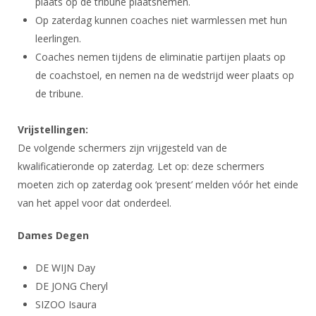
plaats op de tribune plaatsnemen.
Alle Verenigingen
Opleidingen
Op zaterdag kunnen coaches niet warmlessen met hun
Nieuws
Wedstrijdorganisatie
Tuchtzaken
leerlingen.
Verenigingsondersteuning
Coaches nemen tijdens de eliminatie partijen plaats op
Nieuws
Archief
de coachstoel, en nemen na de wedstrijd weer plaats op
Witte Vlekkenplan
Aanvragen van scheidsrechters
de tribune.
Infotheek
Oprichting Vereniging
Scheidsrechterslijst
Bibliotheek
Vrijstellingen:
Overschrijven leden
Import inschrijvingen uit Nahouw
De volgende schermers zijn vrijgesteld van de
ALV
Verwerk wedstrijduitslagen
kwalificatieronde op zaterdag. Let op: deze schermers
Touché
moeten zich op zaterdag ook ‘present’ melden vóór het einde
NK organiseren
van het appel voor dat onderdeel.
Promotie en logo
Dames Degen
Geschiedenis van het schermen
DE WIJN Day
DE JONG Cheryl
SIZOO Isaura