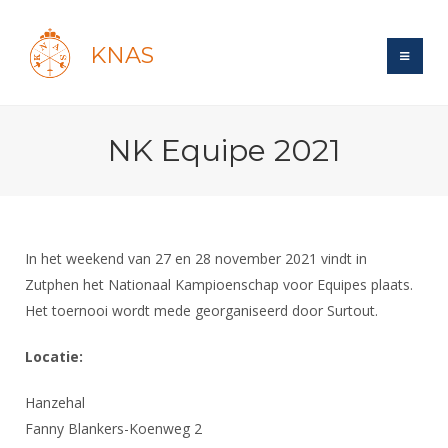
KNAS
Site
NK Equipe 2021
Bond
Login
Schermen
Bond
Recent posts
Beleid
Topsport
Books
Breedtesport
In het weekend van 27 en 28 november 2021 vindt in
Lidmaatschap
Polls
Introductie
Zutphen het Nationaal Kampioenschap voor Equipes plaats.
Informatie
Wat is topsport
Tarieven
Het toernooi wordt mede georganiseerd door Surtout.
Forums
Recreatiesport
Nieuws
Forums
Voor de jeugd
Reglementen
Maandelijks archief
Veteranen
Locatie:
NK's
Spreekbeurtpakket
Ledencijfers
Zoek Vereniging
Forums
Lichtzwaardschermen
Hanzehal
Evenement
Ouders en vereniging
Sponsors en Partners
Oranje
Schermforum
Contact
Fanny Blankers-Koenweg 2
Wedstrijdsport
Jeugdkampen