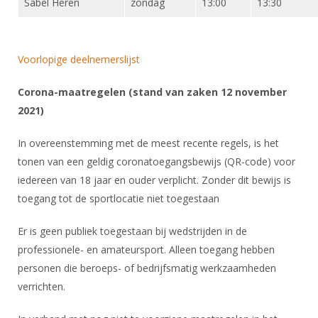
Sabel Heren
zondag
13:00
13:30
Alle Verenigingen
Opleidingen
Nieuws
Wedstrijdorganisatie
Tuchtzaken
Verenigingsondersteuning
Voorlopige deelnemerslijst
Nieuws
Archief
Witte Vlekkenplan
Aanvragen van scheidsrechters
Corona-maatregelen (stand van zaken 12 november
Infotheek
Oprichting Vereniging
2021)
Scheidsrechterslijst
Bibliotheek
Overschrijven leden
Import inschrijvingen uit Nahouw
In overeenstemming met de meest recente regels, is het
ALV
tonen van een geldig coronatoegangsbewijs (QR-code) voor
Verwerk wedstrijduitslagen
iedereen van 18 jaar en ouder verplicht. Zonder dit bewijs is
Touché
NK organiseren
toegang tot de sportlocatie niet toegestaan
Promotie en logo
Er is geen publiek toegestaan bij wedstrijden in de
professionele- en amateursport. Alleen toegang hebben
Geschiedenis van het schermen
personen die beroeps- of bedrijfsmatig werkzaamheden
verrichten.