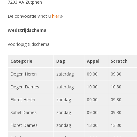
DBT
7203 AA Zutphen
Nieuws
Website
Organisatie
NK organiseren
Ranglijsten
Brassardsysteem
FBT
Gebruiksvoorwaarden
De convocatie vindt u
hier
(link is external)
Bestuur
Inschrijven
SBT
Handleiding
Voor coaches en leraren
Commissies
Wedstrijdschema
Reglementen
Talentontwikkeling
Historie
Nieuws
Ereleden
Materiaal
Voorlopig tijdschema
Nationale opleidingen
Leden van Verdiensten
Atletencommissie
Schermpaspoort
Internationale opleidingen
Vacatures
Categorie
Dag
Appel
Scratch
Rolstoelschermen
Internationale Titeltoernooien
Opleidingen
Degen Heren
zaterdag
09:00
09:30
Bondsbureau
Internationale aanmeldingen
Wedstrijdkalender
Leraar
Degen Dames
zaterdag
10:00
10:30
Contact
KNAS Keurmerk
Voor scheidsrechters
Floret Heren
Medewerkers
zondag
09:00
09:30
NK's
Nieuws
Samenwerking
Sabel Dames
zondag
09:00
09:30
JPT
Scheidsrechterslijst
Formulieren
JEC
Floret Dames
zondag
13:00
13:30
Scheidsrechter Documentatie
Veteranenwedstrijden