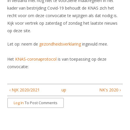
In verband met nog niet te voorziene maatregelen in het
kader van bestrijding Covid-19 behoudt de KNAS zich het
recht voor om deze convocatie te wijzigen als dat nodig is.
Kijk voor vertrek op zaterdag of zondag het laatste nieuws
op deze site.
Let op: neem de
gezondheidsverklaring
ingevuld mee.
Het
KNAS-coronaprotocol
is van toepassing op deze
convocatie:
‹ NJK 2020/2021
up
NK's 2020 ›
Log In
To Post Comments