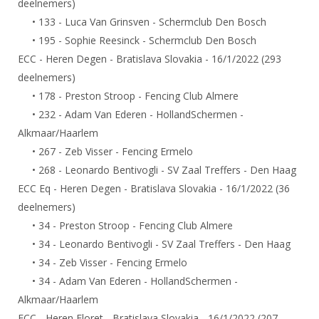
deelnemers)
DBT
Nieuws
Website
Organisatie
NK organiseren
Ranglijsten
• 133 - Luca Van Grinsven - Schermclub Den Bosch
Brassardsysteem
FBT
Gebruiksvoorwaarden
Bestuur
• 195 - Sophie Reesinck - Schermclub Den Bosch
Inschrijven
SBT
Handleiding
ECC - Heren Degen - Bratislava Slovakia - 16/1/2022 (293
Voor coaches en leraren
Commissies
Reglementen
deelnemers)
Talentontwikkeling
Historie
Nieuws
Ereleden
• 178 - Preston Stroop - Fencing Club Almere
Materiaal
Nationale opleidingen
• 232 - Adam Van Ederen - HollandSchermen -
Leden van Verdiensten
Atletencommissie
Schermpaspoort
Alkmaar/Haarlem
Internationale opleidingen
Vacatures
Rolstoelschermen
• 267 - Zeb Visser - Fencing Ermelo
Internationale Titeltoernooien
Opleidingen
• 268 - Leonardo Bentivogli - SV Zaal Treffers - Den Haag
Bondsbureau
Internationale aanmeldingen
ECC Eq - Heren Degen - Bratislava Slovakia - 16/1/2022 (36
Wedstrijdkalender
Leraar
Contact
deelnemers)
KNAS Keurmerk
• 34 - Preston Stroop - Fencing Club Almere
Voor scheidsrechters
Medewerkers
NK's
• 34 - Leonardo Bentivogli - SV Zaal Treffers - Den Haag
Nieuws
Samenwerking
• 34 - Zeb Visser - Fencing Ermelo
JPT
• 34 - Adam Van Ederen - HollandSchermen -
Scheidsrechterslijst
Formulieren
JEC
Alkmaar/Haarlem
Scheidsrechter Documentatie
Veteranenwedstrijden
ECC - Heren Floret - Bratislava Slovakia - 16/1/2022 (207