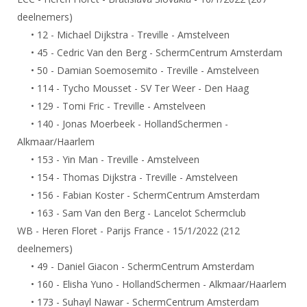
Alle Verenigingen
Opleidingen
deelnemers)
Nieuws
• 12 - Michael Dijkstra - Treville - Amstelveen
Wedstrijdorganisatie
Tuchtzaken
• 45 - Cedric Van den Berg - SchermCentrum Amsterdam
Verenigingsondersteuning
Nieuws
Archief
• 50 - Damian Soemosemito - Treville - Amstelveen
Witte Vlekkenplan
Aanvragen van scheidsrechters
• 114 - Tycho Mousset - SV Ter Weer - Den Haag
Infotheek
Oprichting Vereniging
• 129 - Tomi Fric - Treville - Amstelveen
Scheidsrechterslijst
• 140 - Jonas Moerbeek - HollandSchermen -
Bibliotheek
Overschrijven leden
Import inschrijvingen uit Nahouw
Alkmaar/Haarlem
ALV
Verwerk wedstrijduitslagen
• 153 - Yin Man - Treville - Amstelveen
Touché
• 154 - Thomas Dijkstra - Treville - Amstelveen
NK organiseren
• 156 - Fabian Koster - SchermCentrum Amsterdam
Promotie en logo
• 163 - Sam Van den Berg - Lancelot Schermclub
WB - Heren Floret - Parijs France - 15/1/2022 (212
deelnemers)
Geschiedenis van het schermen
• 49 - Daniel Giacon - SchermCentrum Amsterdam
• 160 - Elisha Yuno - HollandSchermen - Alkmaar/Haarlem
• 173 - Suhayl Nawar - SchermCentrum Amsterdam