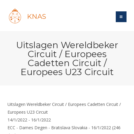
KNAS
Site
Uitslagen Wereldbeker
Bond
Login
Circuit / Europees
Schermen
Bond
Cadetten Circuit /
Recent posts
Beleid
Europees U23 Circuit
Topsport
Books
Breedtesport
Lidmaatschap
Polls
Introductie
Informatie
Wat is topsport
Tarieven
Forums
Recreatiesport
Nieuws
Forums
Voor de jeugd
Reglementen
Maandelijks archief
Uitslagen Wereldbeker Circuit / Europees Cadetten Circuit /
Veteranen
NK's
Spreekbeurtpakket
Europees U23 Circuit
Ledencijfers
Zoek Vereniging
Forums
Lichtzwaardschermen
14/1/2022 - 16/1/2022
Evenement
Ouders en vereniging
Sponsors en Partners
Oranje
Schermforum
Contact
ECC - Dames Degen - Bratislava Slovakia - 16/1/2022 (246
Wedstrijdsport
Jeugdkampen