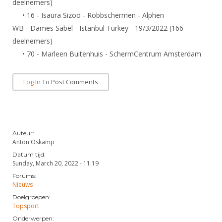
deelnemers)
DBT
Nieuws
Website
Organisatie
NK organiseren
Ranglijsten
• 16 - Isaura Sizoo - Robbschermen - Alphen
Brassardsysteem
FBT
Gebruiksvoorwaarden
Bestuur
WB - Dames Sabel - Istanbul Turkey - 19/3/2022 (166
Inschrijven
SBT
Handleiding
deelnemers)
Voor coaches en leraren
Commissies
Reglementen
• 70 - Marleen Buitenhuis - SchermCentrum Amsterdam
Talentontwikkeling
Historie
Nieuws
Ereleden
Materiaal
Nationale opleidingen
Leden van Verdiensten
Log In
To Post Comments
Atletencommissie
Schermpaspoort
Internationale opleidingen
Vacatures
Rolstoelschermen
Internationale Titeltoernooien
Opleidingen
Bondsbureau
Internationale aanmeldingen
Wedstrijdkalender
Leraar
Auteur:
Anton Oskamp
Contact
KNAS Keurmerk
Datum tijd:
Voor scheidsrechters
Medewerkers
Sunday, March 20, 2022 - 11:19
NK's
Forums:
Nieuws
Samenwerking
JPT
Nieuws
Scheidsrechterslijst
Formulieren
Doelgroepen:
JEC
Topsport
Scheidsrechter Documentatie
Onderwerpen:
Veteranenwedstrijden