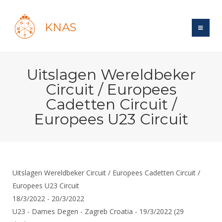
KNAS
Site
Uitslagen Wereldbeker
Bond
Login
Circuit / Europees
Schermen
Bond
Cadetten Circuit /
Recent posts
Beleid
Europees U23 Circuit
Topsport
Books
Breedtesport
Lidmaatschap
Polls
Introductie
Informatie
Wat is topsport
Tarieven
Forums
Recreatiesport
Nieuws
Forums
Voor de jeugd
Reglementen
Maandelijks archief
Uitslagen Wereldbeker Circuit / Europees Cadetten Circuit /
Veteranen
NK's
Spreekbeurtpakket
Europees U23 Circuit
Ledencijfers
Zoek Vereniging
Forums
Lichtzwaardschermen
18/3/2022 - 20/3/2022
Evenement
Ouders en vereniging
Sponsors en Partners
Oranje
Schermforum
Contact
U23 - Dames Degen - Zagreb Croatia - 19/3/2022 (29
Wedstrijdsport
Jeugdkampen