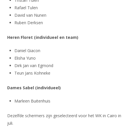
Tristan Tulen
DBT
Nieuws
Website
Organisatie
NK organiseren
Rafael Tulen
Ranglijsten
Brassardsysteem
FBT
Gebruiksvoorwaarden
David van Nunen
Bestuur
Inschrijven
SBT
Ruben Derksen
Handleiding
Voor coaches en leraren
Commissies
Reglementen
Talentontwikkeling
Historie
Nieuws
Ereleden
Heren Floret (individueel en team)
Materiaal
Nationale opleidingen
Leden van Verdiensten
Atletencommissie
Schermpaspoort
Daniel Giacon
Internationale opleidingen
Vacatures
Elisha Yuno
Rolstoelschermen
Internationale Titeltoernooien
Dirk Jan van Egmond
Opleidingen
Bondsbureau
Teun Jans Kohneke
Internationale aanmeldingen
Wedstrijdkalender
Leraar
Contact
KNAS Keurmerk
Dames Sabel (individueel)
Voor scheidsrechters
Medewerkers
NK's
Marleen Buitenhuis
Nieuws
Samenwerking
JPT
Scheidsrechterslijst
Formulieren
Dezelfde schermers zijn geselecteerd voor het WK in Cairo in
JEC
juli.
Scheidsrechter Documentatie
Veteranenwedstrijden