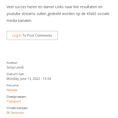
Alle Verenigingen
Opleidingen
Veel succes heren en dame! Links naar live resultaten en
Nieuws
youtube streams zullen gedeeld worden op de KNAS sociale
Wedstrijdorganisatie
Tuchtzaken
Verenigingsondersteuning
media kanalen.
Nieuws
Archief
Witte Vlekkenplan
Aanvragen van scheidsrechters
Log In
To Post Comments
Infotheek
Oprichting Vereniging
Scheidsrechterslijst
Bibliotheek
Overschrijven leden
Import inschrijvingen uit Nahouw
ALV
Verwerk wedstrijduitslagen
Auteur:
Touché
Sonja Lendi
NK organiseren
Datum tijd:
Monday, June 13, 2022 - 13:34
Promotie en logo
Forums:
Nieuws
Doelgroepen:
Geschiedenis van het schermen
Topsport
Onderwerpen:
EK Senioren