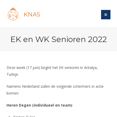
KNAS
Site
EK en WK Senioren 2022
Bond
Login
Schermen
Bond
Recent posts
Beleid
Topsport
Books
Breedtesport
Deze week (17 juni) begint het EK senioren in Antalya,
Lidmaatschap
Polls
Introductie
Turkije.
Informatie
Wat is topsport
Tarieven
Forums
Recreatiesport
Nieuws
Namens Nederland zullen de volgende schermers in actie
Forums
Voor de jeugd
Reglementen
Maandelijks archief
Veteranen
komen:
NK's
Spreekbeurtpakket
Ledencijfers
Zoek Vereniging
Forums
Lichtzwaardschermen
Heren Degen (individueel en team)
Evenement
Ouders en vereniging
Sponsors en Partners
Oranje
Schermforum
Contact
Wedstrijdsport
Jeugdkampen