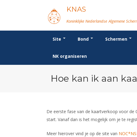
KNAS
Koninklijke Nederlandse Algemene Sche
Site
Bond
Schermen
Login
Bond
Breedtesport
Wat is topsport
Voor de jeugd
Forums
Re
Or
We
Or
Vo
NK organiseren
Beleid
Introductie
Nieuws
Spreekbeurtpakket
Schermforum
Bo
Be
Ra
D
Ni
Lidmaatschap
Recreatiesport
NK's
Ouders en vereniging
Nieuws
Po
Co
In
FB
Na
Tarieven
Veteranen
Jeugdkampen
Fo
Er
Re
SB
In
Reglementen
Lichtzwaardschermen
Brassardsysteem
Ma
Le
Ma
Ta
Op
Hoe kan ik aan kaa
Ledencijfers
Va
Sc
Le
Sponsors en Partners
Ro
Geschiedenis van het schermen
De eerste fase van de kaartverkoop voor de 
start. Vanaf dan is het mogelijk om je te reg
Meer hierover vind je op de site van
NOC*NS