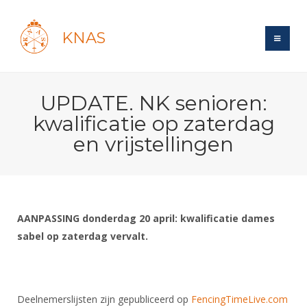
KNAS
Site
UPDATE. NK senioren:
Bond
Login
kwalificatie op zaterdag
Schermen
Bond
en vrijstellingen
Recent posts
Beleid
Topsport
Books
Breedtesport
Lidmaatschap
Polls
Introductie
Informatie
Wat is topsport
Tarieven
Forums
Recreatiesport
AANPASSING donderdag 20 april: kwalificatie dames
Nieuws
Forums
Voor de jeugd
Reglementen
sabel op zaterdag vervalt.
Maandelijks archief
Veteranen
NK's
Spreekbeurtpakket
Ledencijfers
Zoek Vereniging
Forums
Lichtzwaardschermen
Evenement
Ouders en vereniging
Sponsors en Partners
Oranje
Schermforum
Contact
Deelnemerslijsten zijn gepubliceerd op
FencingTimeLive.com
Wedstrijdsport
Jeugdkampen