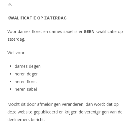
DBT
Nieuws
Website
(link is external)
.
Organisatie
NK organiseren
Ranglijsten
Brassardsysteem
FBT
Gebruiksvoorwaarden
Bestuur
KWALIFICATIE OP ZATERDAG
Inschrijven
SBT
Handleiding
Voor coaches en leraren
Commissies
Reglementen
Voor dames floret en dames sabel is er
GEEN
kwalificatie op
Talentontwikkeling
Historie
Nieuws
Ereleden
zaterdag.
Materiaal
Nationale opleidingen
Leden van Verdiensten
Atletencommissie
Schermpaspoort
Wel voor:
Internationale opleidingen
Vacatures
Rolstoelschermen
Internationale Titeltoernooien
dames degen
Opleidingen
heren degen
Bondsbureau
Internationale aanmeldingen
Wedstrijdkalender
Leraar
heren floret
Contact
KNAS Keurmerk
heren sabel
Voor scheidsrechters
Medewerkers
NK's
Mocht dit door afmeldingen veranderen, dan wordt dat op
Nieuws
Samenwerking
JPT
deze website gepubliceerd en krijgen de verenigingen van de
Scheidsrechterslijst
Formulieren
deelnemers bericht.
JEC
Scheidsrechter Documentatie
Veteranenwedstrijden