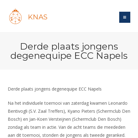
KNAS
Site
Derde plaats jongens
Bond
Login
degenequipe ECC Napels
Schermen
Bond
Recent posts
Beleid
Topsport
Books
Breedtesport
Lidmaatschap
Polls
Introductie
Informatie
Derde plaats jongens degenequipe ECC Napels
Wat is topsport
Tarieven
Forums
Recreatiesport
Nieuws
Forums
Na het individuele toernooi van zaterdag kwamen Leonardo
Voor de jeugd
Reglementen
Maandelijks archief
Veteranen
Bentivogli (S.V. Zaal Treffers), Kyano Pieters (Schermclub Den
NK's
Spreekbeurtpakket
Ledencijfers
Zoek Vereniging
Forums
Bosch) en Jan-Koen Versteijnen (Schermclub Den Bosch)
Lichtzwaardschermen
Evenement
Ouders en vereniging
Sponsors en Partners
zondag als team in actie. Van de acht teams die meededen
Oranje
Schermforum
Contact
aan dit toernooi, stonden de jongens als tweede geranked.
Wedstrijdsport
Jeugdkampen