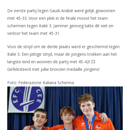
DBT
Nieuws
Website
Organisatie
NK organiseren
Ranglijsten
Brassardsysteem
De eerste partij tegen Saudi-Arabië werd gelijk gewonnen
FBT
Gebruiksvoorwaarden
Bestuur
met 45-33. Voor een plek in de finale moest het team
Inschrijven
SBT
Handleiding
Voor coaches en leraren
schermen tegen Italië 3. Jammer genoeg lukte dit niet en
Commissies
Reglementen
Talentontwikkeling
verloor het team met 45-31.
Historie
Nieuws
Ereleden
Materiaal
Nationale opleidingen
Voor de strijd om de derde plaats werd er geschermd tegen
Leden van Verdiensten
Atletencommissie
Schermpaspoort
Italië 5. Een pittige strijd, maar de jongens trokken aan het
Internationale opleidingen
Vacatures
Rolstoelschermen
langste eind en wonnen de partij met 45-42! 💥
Internationale Titeltoernooien
Opleidingen
Gefeliciteerd met jullie bronzen medaille jongens!
Bondsbureau
Internationale aanmeldingen
Wedstrijdkalender
Leraar
Foto: Federazione Italiana Scherma
Contact
KNAS Keurmerk
Voor scheidsrechters
Medewerkers
NK's
Nieuws
Samenwerking
JPT
Scheidsrechterslijst
Formulieren
JEC
Scheidsrechter Documentatie
Veteranenwedstrijden