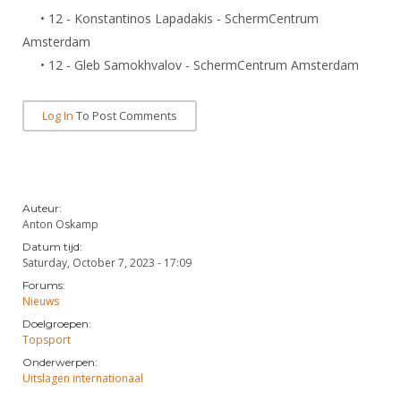
Alle Verenigingen
Opleidingen
• 12 - Konstantinos Lapadakis - SchermCentrum
Nieuws
Amsterdam
Wedstrijdorganisatie
Tuchtzaken
• 12 - Gleb Samokhvalov - SchermCentrum Amsterdam
Verenigingsondersteuning
Nieuws
Archief
Witte Vlekkenplan
Aanvragen van scheidsrechters
Log In
To Post Comments
Infotheek
Oprichting Vereniging
Scheidsrechterslijst
Bibliotheek
Overschrijven leden
Import inschrijvingen uit Nahouw
ALV
Verwerk wedstrijduitslagen
Auteur:
Anton Oskamp
Touché
NK organiseren
Datum tijd:
Saturday, October 7, 2023 - 17:09
Promotie en logo
Forums:
Nieuws
Doelgroepen:
Geschiedenis van het schermen
Topsport
Onderwerpen:
Uitslagen internationaal