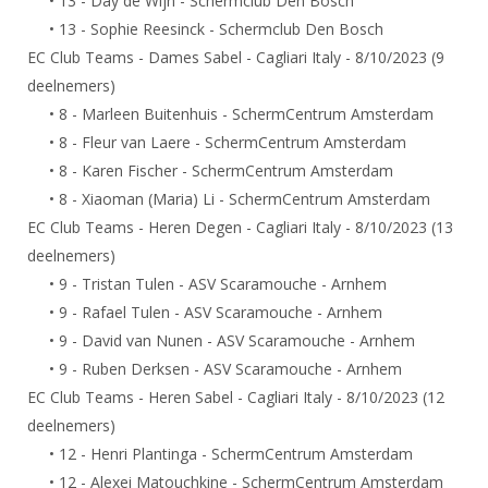
• 13 - Day de Wijn - Schermclub Den Bosch
DBT
Nieuws
Website
Organisatie
NK organiseren
• 13 - Sophie Reesinck - Schermclub Den Bosch
Ranglijsten
Brassardsysteem
FBT
Gebruiksvoorwaarden
EC Club Teams - Dames Sabel - Cagliari Italy - 8/10/2023 (9
Bestuur
Inschrijven
SBT
deelnemers)
Handleiding
Voor coaches en leraren
Commissies
Reglementen
• 8 - Marleen Buitenhuis - SchermCentrum Amsterdam
Talentontwikkeling
Historie
Nieuws
Ereleden
• 8 - Fleur van Laere - SchermCentrum Amsterdam
Materiaal
• 8 - Karen Fischer - SchermCentrum Amsterdam
Nationale opleidingen
Leden van Verdiensten
Atletencommissie
Schermpaspoort
• 8 - Xiaoman (Maria) Li - SchermCentrum Amsterdam
Internationale opleidingen
Vacatures
EC Club Teams - Heren Degen - Cagliari Italy - 8/10/2023 (13
Rolstoelschermen
Internationale Titeltoernooien
Opleidingen
deelnemers)
Bondsbureau
Internationale aanmeldingen
• 9 - Tristan Tulen - ASV Scaramouche - Arnhem
Wedstrijdkalender
Leraar
• 9 - Rafael Tulen - ASV Scaramouche - Arnhem
Contact
KNAS Keurmerk
• 9 - David van Nunen - ASV Scaramouche - Arnhem
Voor scheidsrechters
Medewerkers
NK's
• 9 - Ruben Derksen - ASV Scaramouche - Arnhem
Nieuws
Samenwerking
EC Club Teams - Heren Sabel - Cagliari Italy - 8/10/2023 (12
JPT
deelnemers)
Scheidsrechterslijst
Formulieren
JEC
• 12 - Henri Plantinga - SchermCentrum Amsterdam
Scheidsrechter Documentatie
• 12 - Alexei Matouchkine - SchermCentrum Amsterdam
Veteranenwedstrijden