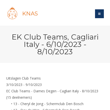
KNAS
Site
EK Club Teams, Cagliari
Bond
Login
Italy - 6/10/2023 -
Schermen
Bond
8/10/2023
Recent posts
Beleid
Topsport
Books
Breedtesport
Lidmaatschap
Polls
Introductie
Informatie
Wat is topsport
Tarieven
Forums
Recreatiesport
Uitslagen Club Teams
Nieuws
Forums
Voor de jeugd
Reglementen
3/10/2023 - 9/10/2023
Maandelijks archief
Veteranen
NK's
EC Club Teams - Dames Degen - Cagliari Italy - 8/10/2023
Spreekbeurtpakket
Ledencijfers
Zoek Vereniging
Forums
Lichtzwaardschermen
(15 deelnemers)
Evenement
Ouders en vereniging
Sponsors en Partners
Oranje
Schermforum
• 13 - Cheryl de Jong - Schermclub Den Bosch
Contact
Wedstrijdsport
Jeugdkampen