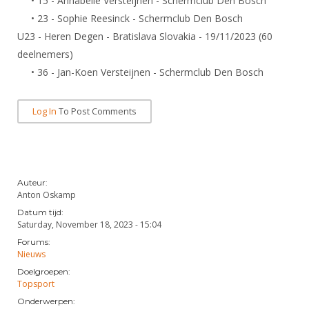
• 15 - Annabelle Versteijnen - Schermclub Den Bosch
DBT
Nieuws
Website
Organisatie
NK organiseren
• 23 - Sophie Reesinck - Schermclub Den Bosch
Ranglijsten
Brassardsysteem
FBT
Gebruiksvoorwaarden
U23 - Heren Degen - Bratislava Slovakia - 19/11/2023 (60
Bestuur
Inschrijven
SBT
deelnemers)
Handleiding
Voor coaches en leraren
Commissies
Reglementen
• 36 - Jan-Koen Versteijnen - Schermclub Den Bosch
Talentontwikkeling
Historie
Nieuws
Ereleden
Materiaal
Nationale opleidingen
Leden van Verdiensten
Log In
To Post Comments
Atletencommissie
Schermpaspoort
Internationale opleidingen
Vacatures
Rolstoelschermen
Internationale Titeltoernooien
Opleidingen
Bondsbureau
Internationale aanmeldingen
Wedstrijdkalender
Auteur:
Leraar
Anton Oskamp
Contact
KNAS Keurmerk
Datum tijd:
Voor scheidsrechters
Medewerkers
Saturday, November 18, 2023 - 15:04
NK's
Forums:
Nieuws
Samenwerking
Nieuws
JPT
Scheidsrechterslijst
Doelgroepen:
Formulieren
JEC
Topsport
Scheidsrechter Documentatie
Onderwerpen:
Veteranenwedstrijden