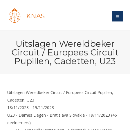
KNAS
Site
Uitslagen Wereldbeker
Bond
Login
Circuit / Europees Circuit
Schermen
Bond
Pupillen, Cadetten, U23
Recent posts
Beleid
Topsport
Books
Breedtesport
Lidmaatschap
Polls
Introductie
Informatie
Wat is topsport
Tarieven
Forums
Recreatiesport
Uitslagen Wereldbeker Circuit / Europees Circuit Pupillen,
Nieuws
Forums
Voor de jeugd
Reglementen
Cadetten, U23
Maandelijks archief
Veteranen
NK's
18/11/2023 - 19/11/2023
Spreekbeurtpakket
Ledencijfers
Zoek Vereniging
Forums
Lichtzwaardschermen
U23 - Dames Degen - Bratislava Slovakia - 19/11/2023 (46
Evenement
Ouders en vereniging
Sponsors en Partners
Oranje
Schermforum
deelnemers)
Contact
Wedstrijdsport
Jeugdkampen