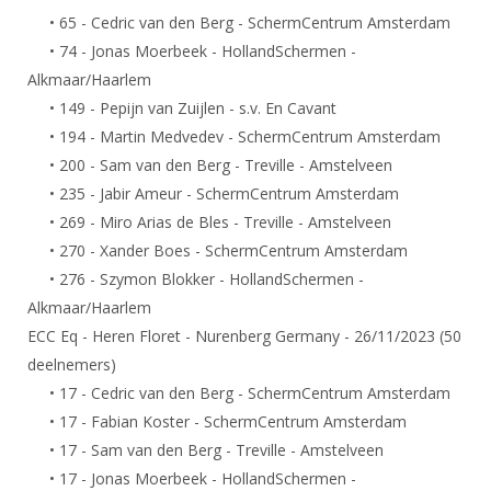
Alle Verenigingen
Opleidingen
• 65 - Cedric van den Berg - SchermCentrum Amsterdam
Nieuws
• 74 - Jonas Moerbeek - HollandSchermen -
Wedstrijdorganisatie
Tuchtzaken
Alkmaar/Haarlem
Verenigingsondersteuning
Nieuws
Archief
• 149 - Pepijn van Zuijlen - s.v. En Cavant
Witte Vlekkenplan
Aanvragen van scheidsrechters
• 194 - Martin Medvedev - SchermCentrum Amsterdam
Infotheek
Oprichting Vereniging
• 200 - Sam van den Berg - Treville - Amstelveen
Scheidsrechterslijst
• 235 - Jabir Ameur - SchermCentrum Amsterdam
Bibliotheek
Overschrijven leden
Import inschrijvingen uit Nahouw
• 269 - Miro Arias de Bles - Treville - Amstelveen
ALV
• 270 - Xander Boes - SchermCentrum Amsterdam
Verwerk wedstrijduitslagen
Touché
• 276 - Szymon Blokker - HollandSchermen -
NK organiseren
Alkmaar/Haarlem
Promotie en logo
ECC Eq - Heren Floret - Nurenberg Germany - 26/11/2023 (50
deelnemers)
• 17 - Cedric van den Berg - SchermCentrum Amsterdam
Geschiedenis van het schermen
• 17 - Fabian Koster - SchermCentrum Amsterdam
• 17 - Sam van den Berg - Treville - Amstelveen
• 17 - Jonas Moerbeek - HollandSchermen -