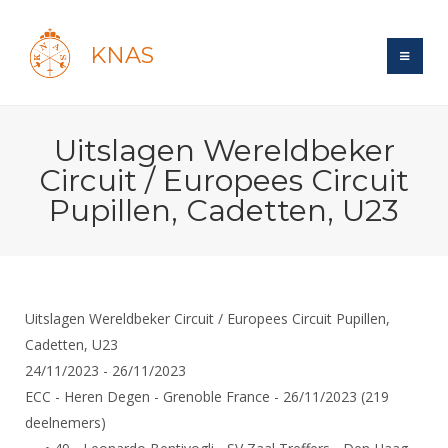
KNAS
Site
Uitslagen Wereldbeker
Bond
Login
Circuit / Europees Circuit
Schermen
Bond
Pupillen, Cadetten, U23
Recent posts
Beleid
Topsport
Books
Breedtesport
Lidmaatschap
Polls
Introductie
Informatie
Wat is topsport
Tarieven
Forums
Recreatiesport
Uitslagen Wereldbeker Circuit / Europees Circuit Pupillen,
Nieuws
Forums
Voor de jeugd
Reglementen
Cadetten, U23
Maandelijks archief
Veteranen
NK's
24/11/2023 - 26/11/2023
Spreekbeurtpakket
Ledencijfers
Zoek Vereniging
Forums
Lichtzwaardschermen
ECC - Heren Degen - Grenoble France - 26/11/2023 (219
Evenement
Ouders en vereniging
Sponsors en Partners
Oranje
Schermforum
deelnemers)
Contact
Wedstrijdsport
Jeugdkampen