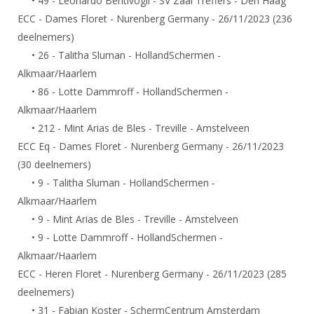
• 49 - Leonardo Bentivogli - SV Zaal Treffers - Den Haag
DBT
Nieuws
Website
Organisatie
NK organiseren
ECC - Dames Floret - Nurenberg Germany - 26/11/2023 (236
Ranglijsten
Brassardsysteem
FBT
Gebruiksvoorwaarden
deelnemers)
Bestuur
Inschrijven
SBT
• 26 - Talitha Sluman - HollandSchermen -
Handleiding
Voor coaches en leraren
Commissies
Reglementen
Alkmaar/Haarlem
Talentontwikkeling
Historie
Nieuws
Ereleden
• 86 - Lotte Dammroff - HollandSchermen -
Materiaal
Alkmaar/Haarlem
Nationale opleidingen
Leden van Verdiensten
Atletencommissie
Schermpaspoort
• 212 - Mint Arias de Bles - Treville - Amstelveen
Internationale opleidingen
Vacatures
ECC Eq - Dames Floret - Nurenberg Germany - 26/11/2023
Rolstoelschermen
Internationale Titeltoernooien
Opleidingen
(30 deelnemers)
Bondsbureau
Internationale aanmeldingen
• 9 - Talitha Sluman - HollandSchermen -
Wedstrijdkalender
Leraar
Alkmaar/Haarlem
Contact
KNAS Keurmerk
• 9 - Mint Arias de Bles - Treville - Amstelveen
Voor scheidsrechters
Medewerkers
NK's
• 9 - Lotte Dammroff - HollandSchermen -
Nieuws
Samenwerking
Alkmaar/Haarlem
JPT
ECC - Heren Floret - Nurenberg Germany - 26/11/2023 (285
Scheidsrechterslijst
Formulieren
JEC
deelnemers)
Scheidsrechter Documentatie
• 31 - Fabian Koster - SchermCentrum Amsterdam
Veteranenwedstrijden