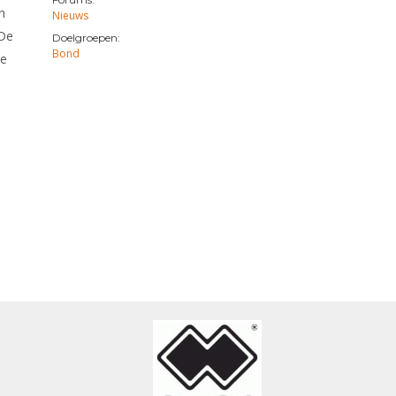
h
Nieuws
 De
Doelgroepen:
Bond
de