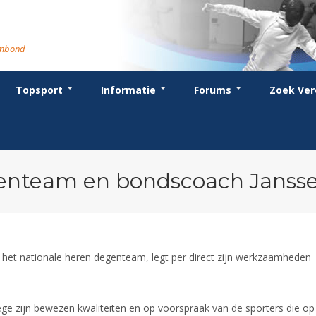
rmbond
Topsport
Informatie
Forums
Zoek Ver
cent posts
ganisatie
dstrijdsport
anje
or coaches en leraren
Evenement
Bondsbureau
Wedstrijdkalender
Atletencommissie
Voor scheidsrechters
oks
stuur
nglijsten
BT
euws
Contact
KNAS Keurmerk
Nieuws
lls
mmissies
schrijven
T
tionale opleidingen
Medewerkers
NK's
Scheidsrechterslijst
rums
eleden
glementen
T
ternationale opleidingen
Samenwerking
JPT
Scheidsrechter Documentatie
andelijks archief
den van Verdiensten
teriaal
lentontwikkeling
leidingen
Formulieren
JEC
Opleidingen
nteam en bondscoach Janssen
catures
hermpaspoort
raar
Veteranenwedstrijden
Tuchtzaken
lstoelschermen
Archief
 het nationale heren degenteam, legt per direct zijn werkzaamheden
wege zijn bewezen kwaliteiten en op voorspraak van de sporters die op 