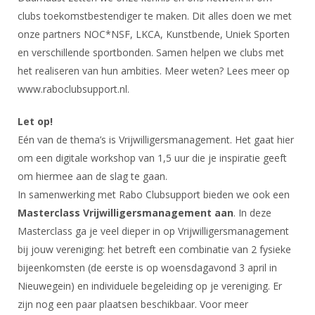
Alle Verenigingen
Opleidingen
clubs toekomstbestendiger te maken. Dit alles doen we met
Nieuws
onze partners NOC*NSF, LKCA, Kunstbende, Uniek Sporten
Wedstrijdorganisatie
Tuchtzaken
en verschillende sportbonden. Samen helpen we clubs met
Verenigingsondersteuning
Nieuws
Archief
het realiseren van hun ambities. Meer weten? Lees meer op
Witte Vlekkenplan
Aanvragen van scheidsrechters
www.raboclubsupport.nl.
Infotheek
Oprichting Vereniging
Scheidsrechterslijst
Let op!
Bibliotheek
Overschrijven leden
Import inschrijvingen uit Nahouw
Eén van de thema’s is Vrijwilligersmanagement. Het gaat hier
ALV
om een digitale workshop van 1,5 uur die je inspiratie geeft
Verwerk wedstrijduitslagen
om hiermee aan de slag te gaan.
Touché
NK organiseren
In samenwerking met Rabo Clubsupport bieden we ook een
Masterclass Vrijwilligersmanagement aan
. In deze
Promotie en logo
Masterclass ga je veel dieper in op Vrijwilligersmanagement
bij jouw vereniging: het betreft een combinatie van 2 fysieke
Geschiedenis van het schermen
bijeenkomsten (de eerste is op woensdagavond 3 april in
Nieuwegein) en individuele begeleiding op je vereniging. Er
zijn nog een paar plaatsen beschikbaar. Voor meer