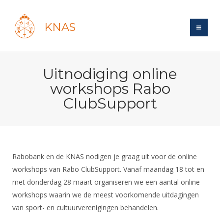
KNAS
Site
Uitnodiging online
Bond
Login
workshops Rabo
Schermen
Bond
ClubSupport
Recent posts
Beleid
Topsport
Books
Breedtesport
Lidmaatschap
Polls
Introductie
Informatie
Wat is topsport
Tarieven
Forums
Recreatiesport
Rabobank en de KNAS nodigen je graag uit voor de online
Nieuws
Forums
Voor de jeugd
Reglementen
workshops van Rabo ClubSupport. Vanaf maandag 18 tot en
Maandelijks archief
Veteranen
NK's
met donderdag 28 maart organiseren we een aantal online
Spreekbeurtpakket
Ledencijfers
Zoek Vereniging
Forums
Lichtzwaardschermen
workshops waarin we de meest voorkomende uitdagingen
Evenement
Ouders en vereniging
Sponsors en Partners
Oranje
Schermforum
van sport- en cultuurverenigingen behandelen.
Contact
Wedstrijdsport
Jeugdkampen