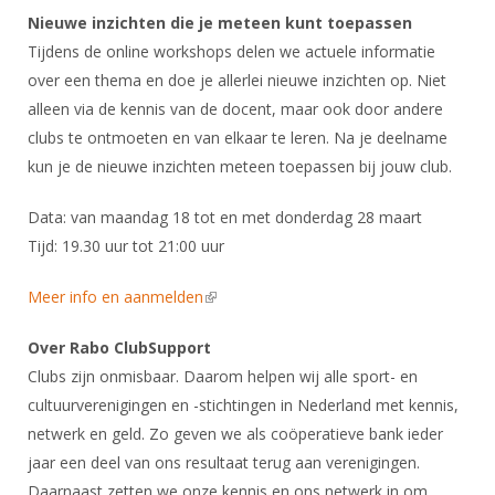
DBT
Nieuws
Website
Organisatie
Nieuwe inzichten die je meteen kunt toepassen
NK organiseren
Ranglijsten
Brassardsysteem
FBT
Gebruiksvoorwaarden
Tijdens de online workshops delen we actuele informatie
Bestuur
Inschrijven
over een thema en doe je allerlei nieuwe inzichten op. Niet
SBT
Handleiding
Voor coaches en leraren
Commissies
alleen via de kennis van de docent, maar ook door andere
Reglementen
Talentontwikkeling
Historie
Nieuws
clubs te ontmoeten en van elkaar te leren. Na je deelname
Ereleden
Materiaal
kun je de nieuwe inzichten meteen toepassen bij jouw club.
Nationale opleidingen
Leden van Verdiensten
Atletencommissie
Schermpaspoort
Internationale opleidingen
Data: van maandag 18 tot en met donderdag 28 maart
Vacatures
Rolstoelschermen
Tijd: 19.30 uur tot 21:00 uur
Internationale Titeltoernooien
Opleidingen
Bondsbureau
Internationale aanmeldingen
Wedstrijdkalender
Leraar
Meer info en aanmelden
(link is external)
Contact
KNAS Keurmerk
Over Rabo ClubSupport
Voor scheidsrechters
Medewerkers
NK's
Clubs zijn onmisbaar. Daarom helpen wij alle sport- en
Nieuws
Samenwerking
cultuurverenigingen en -stichtingen in Nederland met kennis,
JPT
netwerk en geld. Zo geven we als coöperatieve bank ieder
Scheidsrechterslijst
Formulieren
JEC
jaar een deel van ons resultaat terug aan verenigingen.
Scheidsrechter Documentatie
Daarnaast zetten we onze kennis en ons netwerk in om
Veteranenwedstrijden