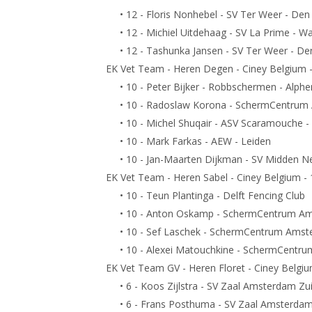
• 12 - Floris Nonhebel - SV Ter Weer - Den
• 12 - Michiel Uitdehaag - SV La Prime - W
• 12 - Tashunka Jansen - SV Ter Weer - De
EK Vet Team - Heren Degen - Ciney Belgium 
• 10 - Peter Bijker - Robbschermen - Alphe
• 10 - Radoslaw Korona - SchermCentrum
• 10 - Michel Shuqair - ASV Scaramouche 
• 10 - Mark Farkas - AEW - Leiden
• 10 - Jan-Maarten Dijkman - SV Midden Ne
EK Vet Team - Heren Sabel - Ciney Belgium -
• 10 - Teun Plantinga - Delft Fencing Club
• 10 - Anton Oskamp - SchermCentrum A
• 10 - Sef Laschek - SchermCentrum Ams
• 10 - Alexei Matouchkine - SchermCentr
EK Vet Team GV - Heren Floret - Ciney Belgi
• 6 - Koos Zijlstra - SV Zaal Amsterdam Zu
• 6 - Frans Posthuma - SV Zaal Amsterdam