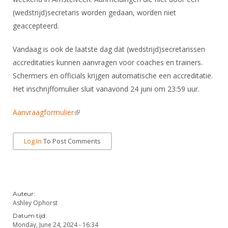
DBT
Nieuws
Website
Organisatie
NK organiseren
(wedstrijd)secretaris worden gedaan, worden niet
Ranglijsten
Brassardsysteem
FBT
Gebruiksvoorwaarden
geaccepteerd.
Bestuur
Inschrijven
SBT
Handleiding
Voor coaches en leraren
Commissies
Vandaag is ook de laatste dag dat (wedstrijd)secretarissen
Reglementen
Talentontwikkeling
Historie
accreditaties kunnen aanvragen voor coaches en trainers.
Nieuws
Ereleden
Materiaal
Schermers en officials krijgen automatische een accreditatie.
Nationale opleidingen
Leden van Verdiensten
Atletencommissie
Schermpaspoort
Het inschrijffomulier sluit vanavond 24 juni om 23:59 uur.
Internationale opleidingen
Vacatures
Rolstoelschermen
Aanvraagformulier
(link is external)
Internationale Titeltoernooien
Opleidingen
Bondsbureau
Internationale aanmeldingen
Wedstrijdkalender
Leraar
Log In
To Post Comments
Contact
KNAS Keurmerk
Voor scheidsrechters
Medewerkers
NK's
Nieuws
Samenwerking
JPT
Auteur:
Scheidsrechterslijst
Formulieren
Ashley Ophorst
JEC
Datum tijd:
Scheidsrechter Documentatie
Monday, June 24, 2024 - 16:34
Veteranenwedstrijden