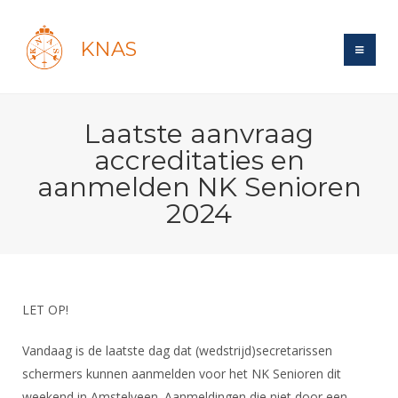
KNAS
Site
Laatste aanvraag
Bond
Login
accreditaties en
Schermen
Bond
aanmelden NK Senioren
Recent posts
Beleid
2024
Topsport
Books
Breedtesport
Lidmaatschap
Polls
Introductie
Informatie
Wat is topsport
Tarieven
Forums
Recreatiesport
Nieuws
Forums
Voor de jeugd
Reglementen
Maandelijks archief
LET OP!
Veteranen
NK's
Spreekbeurtpakket
Ledencijfers
Zoek Vereniging
Forums
Lichtzwaardschermen
Vandaag is de laatste dag dat (wedstrijd)secretarissen
Evenement
Ouders en vereniging
Sponsors en Partners
Oranje
Schermforum
schermers kunnen aanmelden voor het NK Senioren dit
Contact
Wedstrijdsport
Jeugdkampen
weekend in Amstelveen. Aanmeldingen die niet door een