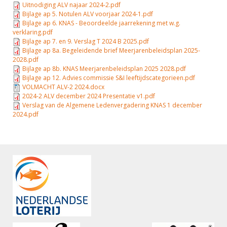
Alle Verenigingen
Uitnodiging ALV najaar 2024-2.pdf
Opleidingen
Bijlage ap 5. Notulen ALV voorjaar 2024-1.pdf
Nieuws
Bijlage ap 6. KNAS - Beoordeelde jaarrekening met w.g.
Wedstrijdorganisatie
Tuchtzaken
verklaring.pdf
Verenigingsondersteuning
Bijlage ap 7. en 9. Verslag T 2024 B 2025.pdf
Nieuws
Archief
Bijlage ap 8a. Begeleidende brief Meerjarenbeleidsplan 2025-
Witte Vlekkenplan
2028.pdf
Aanvragen van scheidsrechters
Bijlage ap 8b. KNAS Meerjarenbeleidsplan 2025 2028.pdf
Infotheek
Oprichting Vereniging
Bijlage ap 12. Advies commissie S&I leeftijdscategorieen.pdf
Scheidsrechterslijst
VOLMACHT ALV-2 2024.docx
Bibliotheek
Overschrijven leden
2024-2 ALV december 2024 Presentatie v1.pdf
Import inschrijvingen uit Nahouw
Verslag van de Algemene Ledenvergadering KNAS 1 december
ALV
2024.pdf
Verwerk wedstrijduitslagen
Touché
NK organiseren
Promotie en logo
Geschiedenis van het schermen