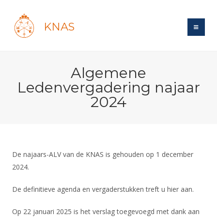
KNAS
Site
Algemene
Bond
Login
Ledenvergadering najaar
Schermen
Bond
2024
Recent posts
Beleid
Topsport
Books
Breedtesport
Lidmaatschap
Polls
Introductie
Informatie
Wat is topsport
Tarieven
Forums
Recreatiesport
De najaars-ALV van de KNAS is gehouden op 1 december
Nieuws
Forums
Voor de jeugd
Reglementen
2024.
Maandelijks archief
Veteranen
NK's
Spreekbeurtpakket
Ledencijfers
Zoek Vereniging
Forums
Lichtzwaardschermen
De definitieve agenda en vergaderstukken treft u hier aan.
Evenement
Ouders en vereniging
Sponsors en Partners
Oranje
Schermforum
Contact
Op 22 januari 2025 is het verslag toegevoegd met dank aan
Wedstrijdsport
Jeugdkampen