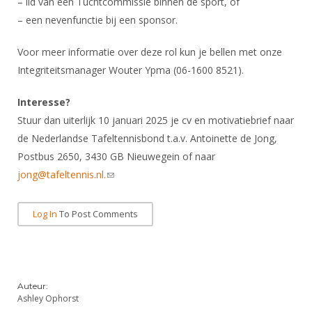
– lid van een Tuchtcommissie binnen de sport, of
– een nevenfunctie bij een sponsor.
Voor meer informatie over deze rol kun je bellen met onze
Integriteitsmanager Wouter Ypma (06-1600 8521).
Interesse?
Stuur dan uiterlijk 10 januari 2025 je cv en motivatiebrief naar
de Nederlandse Tafeltennisbond t.a.v. Antoinette de Jong,
Postbus 2650, 3430 GB Nieuwegein of naar
jong@tafeltennis.nl.
(link sends e-mail)
Log In
To Post Comments
Auteur:
Ashley Ophorst