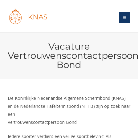
KNAS
Site
Vacature
Bond
Login
Vertrouwenscontactpersoo
Schermen
Bond
Bond
Recent posts
Beleid
Topsport
Books
Breedtesport
Lidmaatschap
Polls
Introductie
Informatie
Wat is topsport
Tarieven
Forums
Recreatiesport
De Koninklijke Nederlandse Algemene Schermbond (KNAS)
Nieuws
Forums
Voor de jeugd
Reglementen
en de Nederlandse Tafeltennisbond (NTTB) zijn op zoek naar
Maandelijks archief
Veteranen
NK's
een
Spreekbeurtpakket
Ledencijfers
Zoek Vereniging
Forums
Lichtzwaardschermen
Vertrouwenscontactpersoon Bond.
Evenement
Ouders en vereniging
Sponsors en Partners
Oranje
Schermforum
Contact
Wedstrijdsport
Iedere sporter verdient een veilige sportbeleving. Als
Jeugdkampen