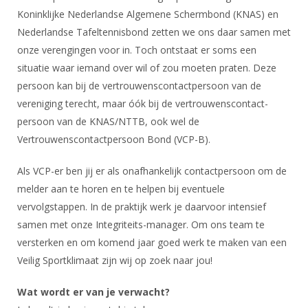
DBT
Nieuws
Website
Organisatie
Koninklijke Nederlandse Algemene Schermbond (KNAS) en
NK organiseren
Ranglijsten
Brassardsysteem
FBT
Gebruiksvoorwaarden
Nederlandse Tafeltennisbond zetten we ons daar samen met
Bestuur
Inschrijven
onze verengingen voor in. Toch ontstaat er soms een
SBT
Handleiding
Voor coaches en leraren
Commissies
situatie waar iemand over wil of zou moeten praten. Deze
Reglementen
Talentontwikkeling
Historie
Nieuws
persoon kan bij de vertrouwenscontactpersoon van de
Ereleden
Materiaal
vereniging terecht, maar óók bij de vertrouwenscontact-
Nationale opleidingen
Leden van Verdiensten
Atletencommissie
Schermpaspoort
persoon van de KNAS/NTTB, ook wel de
Internationale opleidingen
Vacatures
Vertrouwenscontactpersoon Bond (VCP-B).
Rolstoelschermen
Internationale Titeltoernooien
Opleidingen
Als VCP-er ben jij er als onafhankelijk contactpersoon om de
Bondsbureau
Internationale aanmeldingen
Wedstrijdkalender
Leraar
melder aan te horen en te helpen bij eventuele
Contact
vervolgstappen. In de praktijk werk je daarvoor intensief
KNAS Keurmerk
Voor scheidsrechters
Medewerkers
samen met onze Integriteits-manager. Om ons team te
NK's
versterken en om komend jaar goed werk te maken van een
Nieuws
Samenwerking
JPT
Veilig Sportklimaat zijn wij op zoek naar jou!
Scheidsrechterslijst
Formulieren
JEC
Wat wordt er van je verwacht?
Scheidsrechter Documentatie
Veteranenwedstrijden