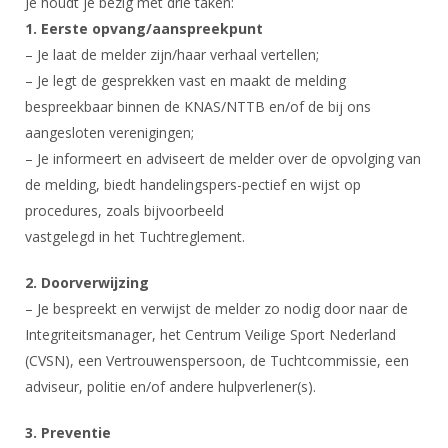
Je houdt je bezig met drie taken:
Alle Verenigingen
Opleidingen
1. Eerste opvang/aanspreekpunt
Nieuws
Wedstrijdorganisatie
– Je laat de melder zijn/haar verhaal vertellen;
Tuchtzaken
Verenigingsondersteuning
– Je legt de gesprekken vast en maakt de melding
Nieuws
Archief
bespreekbaar binnen de KNAS/NTTB en/of de bij ons
Witte Vlekkenplan
Aanvragen van scheidsrechters
aangesloten verenigingen;
Infotheek
Oprichting Vereniging
– Je informeert en adviseert de melder over de opvolging van
Scheidsrechterslijst
Bibliotheek
de melding, biedt handelingspers-pectief en wijst op
Overschrijven leden
Import inschrijvingen uit Nahouw
procedures, zoals bijvoorbeeld
ALV
Verwerk wedstrijduitslagen
vastgelegd in het Tuchtreglement.
Touché
NK organiseren
2. Doorverwijzing
Promotie en logo
– Je bespreekt en verwijst de melder zo nodig door naar de
Integriteitsmanager, het Centrum Veilige Sport Nederland
(CVSN), een Vertrouwenspersoon, de Tuchtcommissie, een
Geschiedenis van het schermen
adviseur, politie en/of andere hulpverlener(s).
3. Preventie