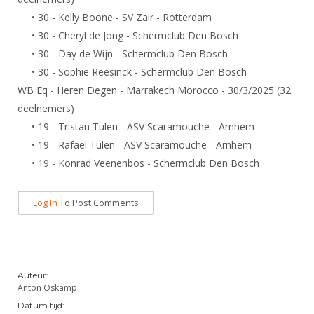
Alle Verenigingen
Opleidingen
• 30 - Kelly Boone - SV Zair - Rotterdam
Nieuws
• 30 - Cheryl de Jong - Schermclub Den Bosch
Wedstrijdorganisatie
Tuchtzaken
• 30 - Day de Wijn - Schermclub Den Bosch
Verenigingsondersteuning
Nieuws
Archief
• 30 - Sophie Reesinck - Schermclub Den Bosch
Witte Vlekkenplan
Aanvragen van scheidsrechters
WB Eq - Heren Degen - Marrakech Morocco - 30/3/2025 (32
Infotheek
Oprichting Vereniging
deelnemers)
Scheidsrechterslijst
• 19 - Tristan Tulen - ASV Scaramouche - Arnhem
Bibliotheek
Overschrijven leden
Import inschrijvingen uit Nahouw
• 19 - Rafael Tulen - ASV Scaramouche - Arnhem
ALV
Verwerk wedstrijduitslagen
• 19 - Konrad Veenenbos - Schermclub Den Bosch
Touché
NK organiseren
Log In
To Post Comments
Promotie en logo
Geschiedenis van het schermen
Auteur:
Anton Oskamp
Datum tijd: