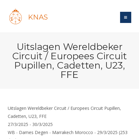
KNAS
Site
Uitslagen Wereldbeker
Bond
Login
Circuit / Europees Circuit
Schermen
Bond
Pupillen, Cadetten, U23,
Recent posts
Beleid
FFE
Topsport
Books
Breedtesport
Lidmaatschap
Polls
Introductie
Informatie
Wat is topsport
Tarieven
Forums
Recreatiesport
Nieuws
Forums
Voor de jeugd
Reglementen
Maandelijks archief
Uitslagen Wereldbeker Circuit / Europees Circuit Pupillen,
Veteranen
NK's
Spreekbeurtpakket
Cadetten, U23, FFE
Ledencijfers
Zoek Vereniging
Forums
Lichtzwaardschermen
27/3/2025 - 30/3/2025
Evenement
Ouders en vereniging
Sponsors en Partners
Oranje
Schermforum
Contact
WB - Dames Degen - Marrakech Morocco - 29/3/2025 (253
Wedstrijdsport
Jeugdkampen