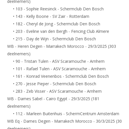
deelnemers)
DBT
Nieuws
Website
Organisatie
NK organiseren
Ranglijsten
• 103 - Sophie Reesinck - Schermclub Den Bosch
Brassardsysteem
FBT
Gebruiksvoorwaarden
Bestuur
• 143 - Kelly Boone - SV Zair - Rotterdam
Inschrijven
SBT
Handleiding
• 182 - Cheryl de Jong - Schermclub Den Bosch
Voor coaches en leraren
Commissies
Reglementen
• 203 - Eveline van den Bergh - Fencing Club Almere
Talentontwikkeling
Historie
Nieuws
Ereleden
• 215 - Day de Wijn - Schermclub Den Bosch
Materiaal
Nationale opleidingen
WB - Heren Degen - Marrakech Morocco - 29/3/2025 (303
Leden van Verdiensten
Atletencommissie
Schermpaspoort
deelnemers)
Internationale opleidingen
Vacatures
Rolstoelschermen
• 90 - Tristan Tulen - ASV Scaramouche - Arnhem
Internationale Titeltoernooien
Opleidingen
• 101 - Rafael Tulen - ASV Scaramouche - Arnhem
Bondsbureau
Internationale aanmeldingen
• 161 - Konrad Veenenbos - Schermclub Den Bosch
Wedstrijdkalender
Leraar
Contact
• 270 - Jesse Pieper - Schermclub Den Bosch
KNAS Keurmerk
• 283 - Zeb Visser - ASV Scaramouche - Arnhem
Voor scheidsrechters
Medewerkers
NK's
WB - Dames Sabel - Cairo Egypt - 29/3/2025 (181
Nieuws
Samenwerking
deelnemers)
JPT
• 112 - Marleen Buitenhuis - SchermCentrum Amsterdam
Scheidsrechterslijst
Formulieren
JEC
WB Eq - Dames Degen - Marrakech Morocco - 30/3/2025 (30
Scheidsrechter Documentatie
Veteranenwedstrijden
deelnemers)